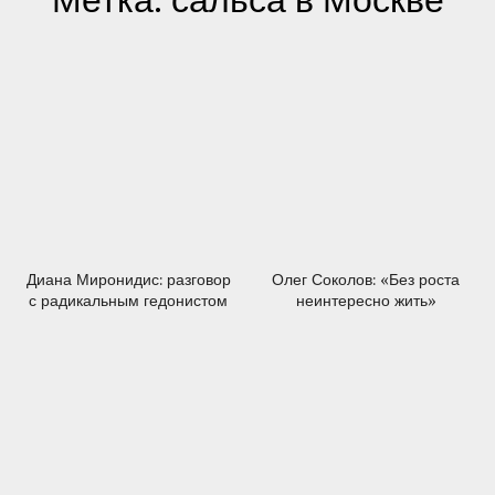
Метка:
сальса в Москве
05.04.2017
25.01.2017
Диана Миронидис: разговор
Олег Соколов: «Без роста
с радикальным гедонистом
неинтересно жить»