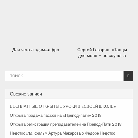
Для чего людям…афро
Сергей Газарян: «Танцы
для меня – не соушл, а
профессия»
И
с
к
а
Свежие записи
т
ь
БЕСПЛАТНЫЕ ОТКРЫТЫЕ УРОКИ В «СВОЕЙ ШКОЛЕ»
:
Открыта продажа пассов на «Препод-пати» 2018
Открыта регистрация преподавателей на Препод-Пати 2018
Недотко FM: фильм Артура Макарова о Фёдоре Недотко