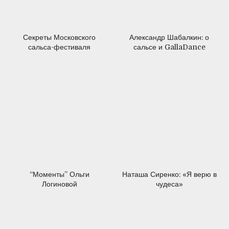
09.11.2016
28.09.2016
Секреты Московского
Александр Шабалкин: о
сальса-фестиваля
сальсе и GallaDance
13.07.2016
12.08.2015
“Моменты” Ольги
Наташа Сиренко: «Я верю в
Логиновой
чудеса»