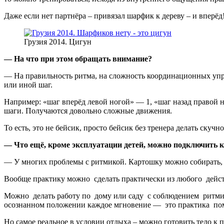
Даже если нет партнёра – привязал шарфик к дереву – и вперёд
Грузия 2014. Цигун
— На что при этом обращать внимание?
— На правильность ритма, на сложность координационных упр
или иной шаг.
Например: «шаг вперёд левой ногой» — 1, «шаг назад правой н
шаги. Получаются довольно сложные движения.
То есть, это не бейсик, просто бейсик без тренера делать скучно
— Что ещё, кроме эксплуатации детей, можно подключить 
— У многих проблемы с ритмикой. Картошку можно собирать, вы
Вообще практику можно сделать практически из любого дейст
Можно делать работу по дому или саду с соблюдением ритмик
осознанном положении каждое мгновение — это практика по
Но самое реальное в условии отдыха – можно готовить тело к