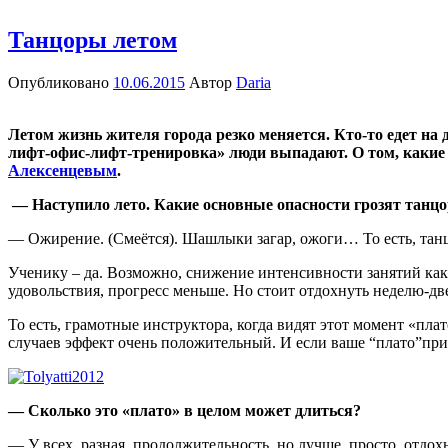
Танцоры летом
Опубликовано
10.06.2015
Автор
Daria
Летом жизнь жителя города резко меняется. Кто-то едет на 
лифт-офис-лифт-тренировка» люди выпадают. О том, какие 
Алексенцевым
.
— Наступило лето. Какие основные опасности грозят танцо
— Ожирение. (Смеётся). Шашлыки загар, ожоги… То есть, танц
Ученику – да. Возможно, снижение интенсивности занятий как-
удовольствия, прогресс меньше. Но стоит отдохнуть неделю-две
То есть, грамотные инструктора, когда видят этот момент «пла
случаев эффект очень положительный. И если ваше “плато”пр
— Сколько это «плато» в целом может длиться?
— У всех разная продолжительность, но лучше просто отдохн