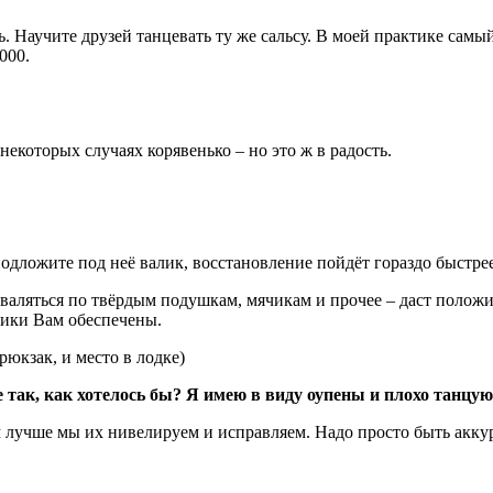
ть. Научите друзей танцевать ту же сальсу. В моей практике сам
000.
 некоторых случаях корявенько – но это ж в радость.
подложите под неё валик, восстановление пойдёт гораздо быстрее
аляться по твёрдым подушкам, мячикам и прочее – даст положит
хики Вам обеспечены.
рюкзак, и место в лодке)
не так, как хотелось бы? Я имею в виду оупены и плохо танц
 лучше мы их нивелируем и исправляем. Надо просто быть акку