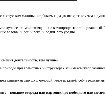
есс с туеском малины под боком, гораздо интереснее, чем в душ
амое лучшее, на мой взгляд, — не в стопроцентно танцевальный. 
ше головы, и лес, и река, и лодки. Что угодно.
н сменит деятельность, тем лучше?
а природе при грамотных инструкторах занимаясь скалолазанием
ке развлекая девушку, молодой человек качнёт себя грудные мыш
те – копание огорода или картошки до победного или месячны