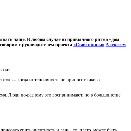
 бывать чаще. В любом случае из привычного ритма «дом-
 говорим с руководителем проекта
«Своя школа»
Алексеем
розит.
плато» — когда интенсивность не приносит такого
время. Люди по-разному это воспринимают, но в большинстве
присовокупить инертность и лень, то плато может быть