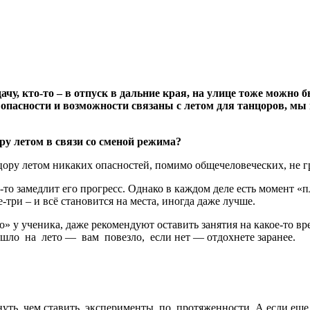
дачу, кто-то – в отпуск в дальние края, на улице тоже можно
опасности и возможности связаны с летом для танцоров, мы
ру летом в связи со сменой режима?
ору летом никаких опасностей, помимо общечеловеческих, не г
то замедлит его прогресс. Однако в каждом деле есть момент «
-три – и всё становится на места, иногда даже лучше.
то» у ученика, даже рекомендуют оставить занятия на какое-то 
ишло на лето — вам повезло, если нет — отдохнете заранее.
уть чем ставить эксперименты по протяженности. А если еще 