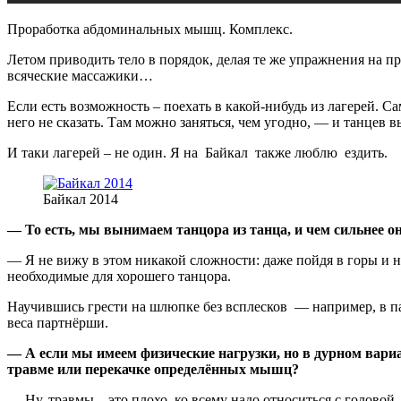
Проработка абдоминальных мышц. Комплекс.
Летом приводить тело в порядок, делая те же упражнения на пр
всяческие массажики…
Если есть возможность – поехать в какой-нибудь из лагерей. С
него не сказать. Там можно заняться, чем угодно, — и танцев вы
И таки лагерей – не один. Я на Байкал также люблю ездить.
Байкал 2014
— То есть, мы вынимаем танцора из танца, и чем сильнее о
— Я не вижу в этом никакой сложности: даже пойдя в горы и н
необходимые для хорошего танцора.
Научившись грести на шлюпке без всплесков — например, в пар
веса партнёрши.
— А если мы имеем физические нагрузки, но в дурном вариан
травме или перекачке определённых мышц?
— Ну, травмы – это плохо, ко всему надо относиться с головой.