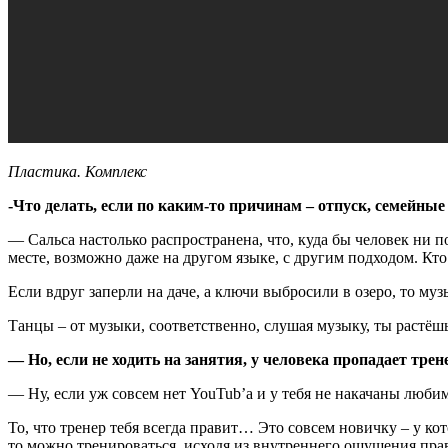
Пластика. Комплекс
-Что делать, если по каким-то причинам – отпуск, семейны
— Сальса настолько распространена, что, куда бы человек ни п
месте, возможно даже на другом языке, с другим подходом. Кто 
Если вдруг заперли на даче, а ключи выбросили в озеро, то му
Танцы – от музыки, соответственно, слушая музыку, ты растёшь
— Но, если не ходить на занятия, у человека пропадает тре
— Ну, если уж совсем нет YouTub’а и у тебя не накачаны любим
То, что тренер тебя всегда правит… Это совсем новичку – у к
то можно тренироваться, исходя из внутреннего ощущения пра