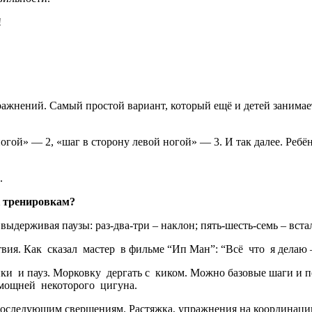
!
ажнений. Самый простой вариант, который ещё и детей занимае
огой» — 2, «шаг в сторону левой ногой» — 3. И так далее. Ребё
.
к тренировкам?
держивая паузы: раз-два-три – наклон; пять-шесть-семь – вста
вия. Как сказал мастер в фильме “Ип Ман”: “Всё что я делаю 
и и пауз. Морковку дергать с киком. Можно базовые шаги и п
мощней некоторого цигуна.
 последующим свершениям. Растяжка, упражнения на координацию