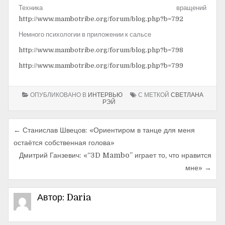
Техника вращений
http://www.mambotribe.org/forum/blog.php?b=792
Немного психологии в приложении к сальсе
http://www.mambotribe.org/forum/blog.php?b=798
http://www.mambotribe.org/forum/blog.php?b=799
ОПУБЛИКОВАНО В
ИНТЕРВЬЮ
С МЕТКОЙ
СВЕТЛАНА
РЭЙ
← Станислав Швецов: «Ориентиром в танце для меня
Н
остаётся собственная голова»
а
Дмитрий Ганзевич: «“3D Mambo” играет то, что нравится
в
мне» →
и
Автор:
Daria
г
а