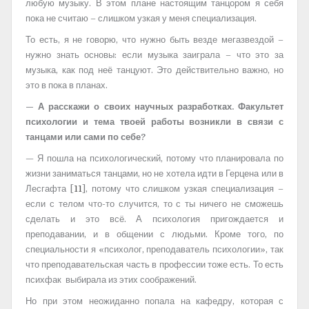
любую музыку. В этом плане настоящим танцором я себя
пока не считаю – слишком узкая у меня специализация.
То есть, я не говорю, что нужно быть везде мегазвездой –
нужно знать основы: если музыка заиграла – что это за
музыка, как под неё танцуют. Это действительно важно, но
это в пока в планах.
— А расскажи о своих научных разработках. Факультет
психологии и тема твоей работы возникли в связи с
танцами или сами по себе?
— Я пошла на психологический, потому что планировала по
жизни заниматься танцами, но не хотела идти в Герцена или в
Лесгафта [
11
], потому что слишком узкая специализация –
если с телом что-то случится, то с ты ничего не сможешь
сделать и это всё. А психология пригождается и
преподавании, и в общении с людьми. Кроме того, по
специальности я «психолог, преподаватель психологии», так
что преподавательская часть в профессии тоже есть. То есть
психфак выбирала из этих соображений.
Но при этом неожиданно попала на кафедру, которая с