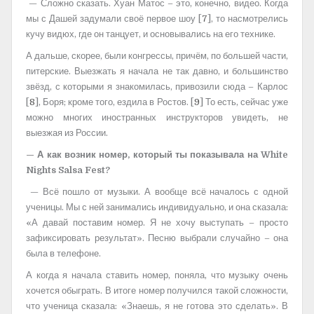
— Сложно сказать. Хуан Матос – это, конечно, видео. Когда
мы с Дашей задумали своё первое шоу [
7
], то насмотрелись
кучу видюх, где он танцует, и основывались на его технике.
А дальше, скорее, были конгрессы, причём, по большей части,
питерские. Выезжать я начала не так давно, и большинство
звёзд, с которыми я знакомилась, привозили сюда – Карлос
[
8
], Боря; кроме того, ездила в Ростов. [
9
] То есть, сейчас уже
можно многих иностранных инструкторов увидеть, не
выезжая из России.
— А как возник номер, который ты показывала на
White
Nights
Salsa
Fest?
— Всё пошло от музыки. А вообще всё началось с одной
ученицы. Мы с ней занимались индивидуально, и она сказала:
«А давай поставим номер. Я не хочу выступать – просто
зафиксировать результат». Песню выбрали случайно – она
была в телефоне.
А когда я начала ставить номер, поняла, что музыку очень
хочется обыграть. В итоге номер получился такой сложности,
что ученица сказала: «Знаешь, я не готова это сделать». В