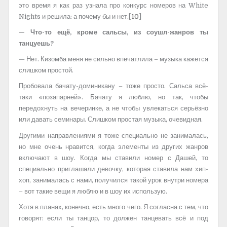
это время я как раз узнала про конкурс номеров на White
Nights и решила: а почему бы и нет.[
10
]
— Что-то ещё, кроме сальсы, из соушл-жанров ты
танцуешь?
— Нет. Кизомба меня не сильно впечатлила – музыка кажется
слишком простой.
Пробовала бачату-доминикану – тоже просто. Сальса всё-
таки «позапарней». Бачату я люблю, но так, чтобы
передохнуть на вечеринке, а не чтобы увлекаться серьёзно
или давать семинары. Слишком простая музыка, очевидная.
Другими направлениями я тоже специально не занималась,
но мне очень нравится, когда элементы из других жанров
включают в шоу. Когда мы ставили номер с Дашей, то
специально приглашали девочку, которая ставила нам хип-
хоп, занималась с нами, получился такой урок внутри номера
– вот такие вещи я люблю и в шоу их использую.
Хотя в планах, конечно, есть много чего. Я согласна с тем, что
говорят: если ты танцор, то должен танцевать всё и под