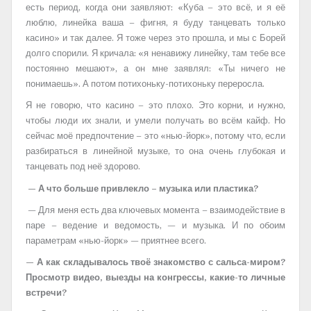
есть период, когда они заявляют: «Куба – это всё, и я её
люблю, линейка ваша – фигня, я буду танцевать только
касино» и так далее. Я тоже через это прошла, и мы с Борей
долго спорили. Я кричала: «я ненавижу линейку, там тебе все
постоянно мешают», а он мне заявлял: «Ты ничего не
понимаешь». А потом потихоньку-потихоньку переросла.
Я не говорю, что касино – это плохо. Это корни, и нужно,
чтобы люди их знали, и умели получать во всём кайф. Но
сейчас моё предпочтение – это «нью-йорк», потому что, если
разбираться в линейной музыке, то она очень глубокая и
танцевать под неё здорово.
— А что больше привлекло – музыка или пластика?
— Для меня есть два ключевых момента – взаимодействие в
паре – ведение и ведомость, — и музыка. И по обоим
параметрам «нью-йорк» — приятнее всего.
— А как складывалось твоё знакомство с сальса-миром?
Просмотр видео, выезды на конгрессы, какие-то личные
встречи?