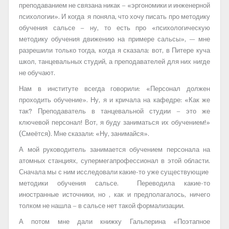
преподаванием не связана никак – «эргономики и инженерной
психологии». И когда я поняла, что хочу писать про методику
обучения сальсе – ну, то есть про «психологическую
методику обучения движению на примере сальсы», — мне
разрешили только тогда, когда я сказала: вот, в Питере куча
школ, танцевальных студий, а преподавателей для них нигде
не обучают.
Нам в институте всегда говорили: «Персонал должен
проходить обучение». Ну, я и кричала на кафедре: «Как же
так? Преподаватель в танцевальной студии – это же
ключевой персонал! Вот, я буду заниматься их обучением!»
(Смеётся). Мне сказали: «Ну, занимайся».
А мой руководитель занимается обучением персонала на
атомных станциях, супермегапрофессионал в этой области.
Сначала мы с ним исследовали какие-то уже существующие
методики обучения сальсе. Переводила какие-то
иностранные источники, но , как и предполагалось, ничего
толком не нашла – в сальсе нет такой формализации.
А потом мне дали книжку Гальперина «Поэтапное