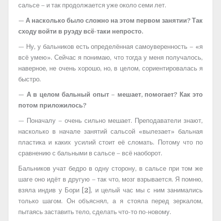
сальсе – и так продолжается уже около семи лет.
— А насколько было сложно на этом первом занятии? Так
сходу войти в руэду всё-таки непросто.
— Ну, у бальников есть определённая самоуверенность – «я
всё умею». Сейчас я понимаю, что тогда у меня получалось,
наверное, не очень хорошо, но, в целом, сориентировалась я
быстро.
— А в целом бальный опыт – мешает, помогает? Как это
потом приложилось?
— Поначалу – очень сильно мешает. Преподаватели знают,
насколько в начале занятий сальсой «вылезает» бальная
пластика и каких усилий стоит её сломать. Потому что по
сравнению с бальными в сальсе – всё наоборот.
Бальников учат бедро в одну сторону, в сальсе при том же
шаге оно идёт в другую – так что, мозг взрывается. Я помню,
взяла индив у Бори [
2
], и целый час мы с ним занимались
только шагом. Он объяснял, а я стояла перед зеркалом,
пытаясь заставить тело, сделать что-то по-новому.