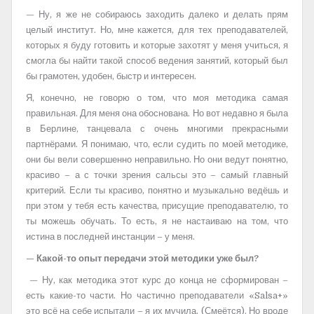
— Ну, я же не собираюсь заходить далеко и делать прям
целый институт. Но, мне кажется, для тех преподавателей,
которых я буду готовить и которые захотят у меня учиться, я
смогла бы найти такой способ ведения занятий, который был
бы грамотен, удобен, быстр и интересен.
Я, конечно, не говорю о том, что моя методика самая
правильная. Для меня она обоснована. Но вот недавно я была
в Берлине, танцевала с очень многими прекрасными
партнёрами. Я понимаю, что, если судить по моей методике,
они бы вели совершенно неправильно. Но они ведут понятно,
красиво – а с точки зрения сальсы это – самый главный
критерий. Если ты красиво, понятно и музыкально ведёшь и
при этом у тебя есть качества, присущие преподавателю, то
ты можешь обучать. То есть, я не настаиваю на том, что
истина в последней инстанции – у меня.
— Какой-то опыт передачи этой методики уже был?
— Ну, как методика этот курс до конца не сформирован –
есть какие-то части. Но частично преподаватели «Salsa+»
это всё на себе испытали – я их мучила. (Смеётся). Но вроде