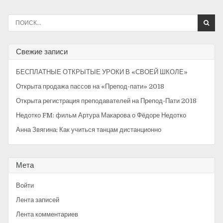
ц
И
и
с
я
к
а
Свежие записи
п
т
ь
о
БЕСПЛАТНЫЕ ОТКРЫТЫЕ УРОКИ В «СВОЕЙ ШКОЛЕ»
:
з
Открыта продажа пассов на «Препод-пати» 2018
а
Открыта регистрация преподавателей на Препод-Пати 2018
Недотко FM: фильм Артура Макарова о Фёдоре Недотко
п
Анна Звягина: Как учиться танцам дистанционно
и
с
я
Мета
м
Войти
Лента записей
Лента комментариев