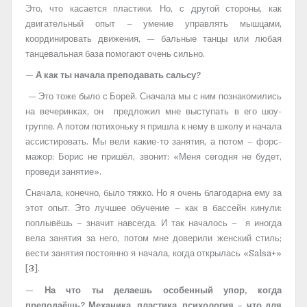
Это, что касается пластики. Но, с другой стороны, как
двигательный опыт – умение управлять мышцами,
координировать движения, — бальные танцы или любая
танцевальная база помогают очень сильно.
— А как ты начала преподавать сальсу?
— Это тоже было с Борей. Сначала мы с ним познакомились
на вечеринках, он предложил мне выступать в его шоу-
группе. А потом потихоньку я пришла к нему в школу и начала
ассистировать. Мы вели какие-то занятия, а потом – форс-
мажор: Борис не пришёл, звонит: «Меня сегодня не будет,
проведи занятие».
Сначала, конечно, было тяжко. Но я очень благодарна ему за
этот опыт. Это лучшее обучение – как в бассейн кинули:
поплывёшь – значит навсегда. И так началось – я иногда
вела занятия за него, потом мне доверили женский стиль;
вести занятия постоянно я начала, когда открылась «Salsa+»
[
3
].
— На что ты делаешь особенный упор, когда
преподаёшь? Механика, пластика, психология – что для