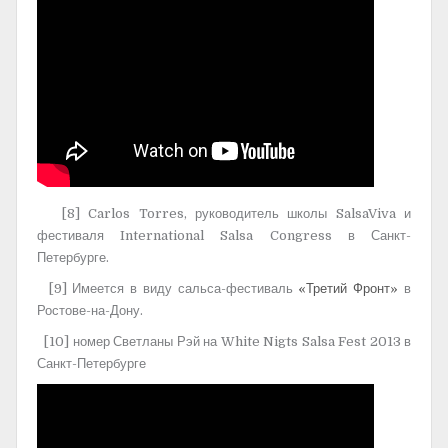
[8] Carlos Torres, руководитель школы SalsaViva и
фестиваля International Salsa Congress в Санкт-
Петербурге.
[9] Имеется в виду сальса-фестиваль
«Третий Фронт»
в
Ростове-на-Дону.
[10] номер Светланы Рэй на White Nigts Salsa Fest 2013 в
Санкт-Петербурге