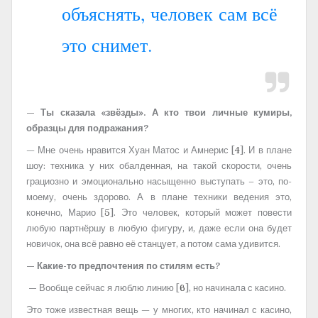
объяснять, человек сам всё
это снимет.
— Ты сказала «звёзды». А кто твои личные кумиры,
образцы для подражания?
— Мне очень нравится Хуан Матос и Амнерис [
4
]. И в плане
шоу: техника у них обалденная, на такой скорости, очень
грациозно и эмоционально насыщенно выступать – это, по-
моему, очень здорово. А в плане техники ведения это,
конечно, Марио [
5
]. Это человек, который может повести
любую партнёршу в любую фигуру, и, даже если она будет
новичок, она всё равно её станцует, а потом сама удивится.
— Какие-то предпочтения по стилям есть?
—
Вообще сейчас я люблю линию [
6
], но начинала с касино.
Это тоже известная вещь — у многих, кто начинал с касино,