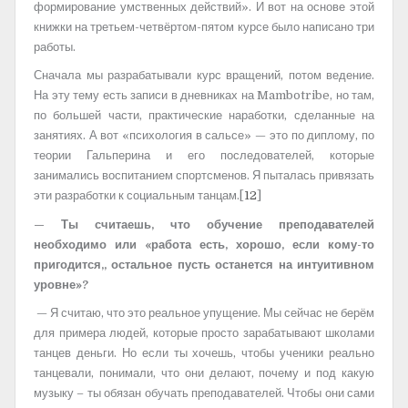
формирование умственных действий». И вот на основе этой
книжки на третьем-четвёртом-пятом курсе было написано три
работы.
Сначала мы разрабатывали курс вращений, потом ведение.
На эту тему есть записи в дневниках на Mambotribe, но там,
по большей части, практические наработки, сделанные на
занятиях. А вот «психология в сальсе» — это по диплому, по
теории Гальперина и его последователей, которые
занимались воспитанием спортсменов. Я пыталась привязать
эти разработки к социальным танцам.[
12
]
— Ты считаешь, что обучение преподавателей
необходимо или «работа есть, хорошо, если кому-то
пригодится,, остальное пусть останется на интуитивном
уровне»?
— Я считаю, что это реальное упущение. Мы сейчас не берём
для примера людей, которые просто зарабатывают школами
танцев деньги. Но если ты хочешь, чтобы ученики реально
танцевали, понимали, что они делают, почему и под какую
музыку – ты обязан обучать преподавателей. Чтобы они сами