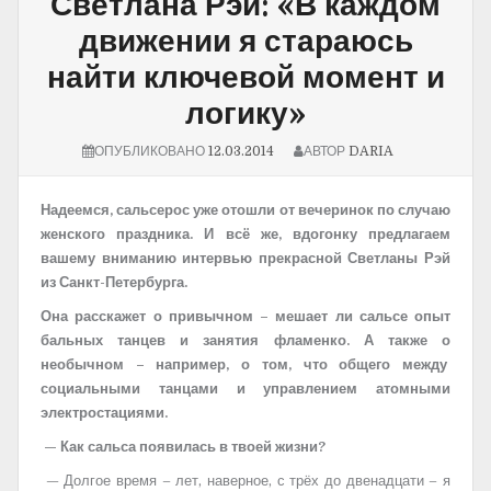
Светлана Рэй: «В каждом
движении я стараюсь
найти ключевой момент и
логику»
ОПУБЛИКОВАНО
12.03.2014
АВТОР
DARIA
Надеемся, сальсерос уже отошли от вечеринок по случаю
женского праздника. И всё же, вдогонку предлагаем
вашему вниманию интервью прекрасной Светланы Рэй
из Санкт-Петербурга.
Она расскажет о привычном – мешает ли сальсе опыт
бальных танцев и занятия фламенко. А также о
необычном – например, о том, что общего между
социальными танцами и управлением атомными
электростациями.
— Как сальса появилась в твоей жизни?
— Долгое время – лет, наверное, с трёх до двенадцати – я