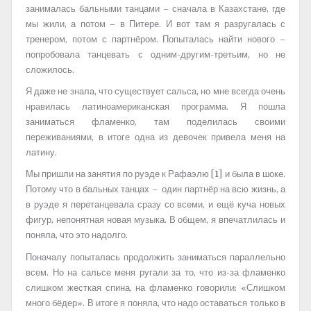
занималась бальными танцами – сначала в Казахстане, где
мы жили, а потом – в Питере. И вот там я разругалась с
тренером, потом с партнёром. Попыталась найти нового –
попробовала танцевать с одним-другим-третьим, но не
сложилось.
Я даже не знала, что существует сальса, но мне всегда очень
нравилась латиноамериканская программа. Я пошла
заниматься фламенко, там поделилась своими
переживаниями, в итоге одна из девочек привела меня на
латину.
Мы пришли на занятия по руэде к Рафаэлю [
1
] и была в шоке.
Потому что в бальных танцах – один партнёр на всю жизнь, а
в руэде я перетанцевала сразу со всеми, и ещё куча новых
фигур, непонятная новая музыка. В общем, я впечатлилась и
поняла, что это надолго.
Поначалу попыталась продолжить заниматься параллельно
всем. Но на сальсе меня ругали за то, что из-за фламенко
слишком жесткая спина, на фламенко говорили: «Слишком
много бёдер». В итоге я поняла, что надо оставаться только в