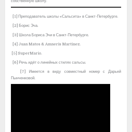
собственную школу.
[1] Преподаватель школы «Сальсита» в Санкт-Петербурге.
[2] Борис Эча.
[3] Школа Бориса Эчи в Санкт-Петербурге.
[4] Juan Matos & Amneris Martinez.
[5] SuperMario.
[6] Речь идёт о линейных стилях сальсы.
[7] Имеется в виду совместный номер с Дарьей
Пынченковой.