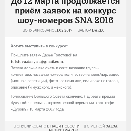
До 12 марта продолжается
приём заявок на конкурс
шоу-номеров SNA 2016
ОПУБЛИКОВАНО
11.02.2017
АВТОР
DARIA
Хотите выступить в конкурсе?
Пришлите заявку Дарье Толстовой на
tolstova.darya.a@gmail.com
.
Заявка должна включать в себя: название группы/
коллектива, название номера, количество человек/пар, видео
(можно с репетиции), фото костюма или, если пока не готовы,
описание (и мужского, и женского).
Голосование Большого Совета окончено. Лауреаты премии
будут объявлены на торжественной церемонии в арт-кафе
«Дуровъ» 18 марта 2017 года.
ОПУБЛИКОВАНО В
НАШИ НОВОСТИ
С МЕТКОЙ
SALSA
NIGHT AWARDS