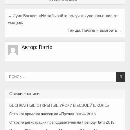
← Луис Васкес: «Не забывайте получать удовольствие от
Н
танцев»
а
Танцы. Начать и выиграть →
в
и
Автор:
Daria
г
а
ц
И
с
и
к
а
я
Свежие записи
т
п
ь
БЕСПЛАТНЫЕ ОТКРЫТЫЕ УРОКИ В «СВОЕЙ ШКОЛЕ»
:
о
Открыта продажа пассов на «Препод-пати» 2018
з
Открыта регистрация преподавателей на Препод-Пати 2018