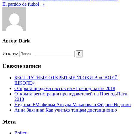
El partido de futbol →
Автор:
Daria
Искать:
Свежие записи
БЕСПЛАТНЫЕ ОТКРЫТЫЕ УРОКИ В «СВОЕЙ
ШКОЛЕ»
Открыта продажа пассов на «Препод-пати» 2018
Открыта регистрация преподавателей на Препод-Пати
2018
Недотко FM: фильм Артура Макарова о Фёдоре Недотко
Анна Звягина: Как учиться танцам дистанционно
Мета
Войти