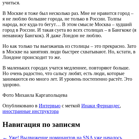
учиться.
В Москве я тоже был несколько раз. Мне не нравится город –
я не люблю большие города, не только в России. Толпы
народа, все куда-то бегут… В этом смысле Москва – худший
город в России. И такая суета во всех столицах – в Бангкоке (я
ненавижу Бангкок). Я даже Лондон не люблю.
Но как только ты выезжаешь из столицы – это прекрасно. Зато
в Москве на занятиях люди быстрее схватывают. Но, кстати, в
Лондоне происходит то же.
В маленьких городах учатся медленнее, повторяют больше.
Но очень радостно, что сальсу любят, есть люди, которые
занимаются ею много лет. И уровень постепенно растёт. Это
здорово.
Фото Михаила Каргапольцева
Опубликовано в
Интервью
с меткой
Инаки Фернандес
,
иностранные инструктора
Навигация по записям
← Уже! Выдвижение номинантов на SNA уже началось