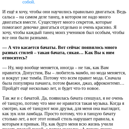
собой.
И ещё я хочу, чтобы они научились правильно двигаться. Ведь
сальса – на самом деле танец, в котором не надо много
двигаться вместе. Существует много секретов, которые
помогают девочке двигаться отдельно и очень красиво. Я
хочу, чтобы каждый танец моих учеников был особым, чтобы
все они были разными.
— А что касается бачаты. Вот сейчас появилось много
разных стилей – такая бачата, сякая… Как Вы к ним
относитесь?
— Ну, мир вообще меняется, иногда – не так, как Вам
нравится. Допустим, Вы – любитель мамбо, но мода меняется,
и вокруг уже тимба. Потому что всем правит мода. Сначала
была популярна пачанга, потом фьюжн, джаз, афроконтемп…
Пройдёт ещё несколько лет, и будет что-то новое.
Так же и с бачатой. Да, появилась бачата сеншуал, я не очень
её танцую, потому что мне не нравится такая музыка. Когда я
смотрю, как её танцуют мои друзья, для меня она выглядит,
как зук или ламбада. Просто потому, что я танцую бачату
столько лет, а вот этот новый стиль нарушает правила, к
которым я привык. Ну, как будто меня всю жизнь учили