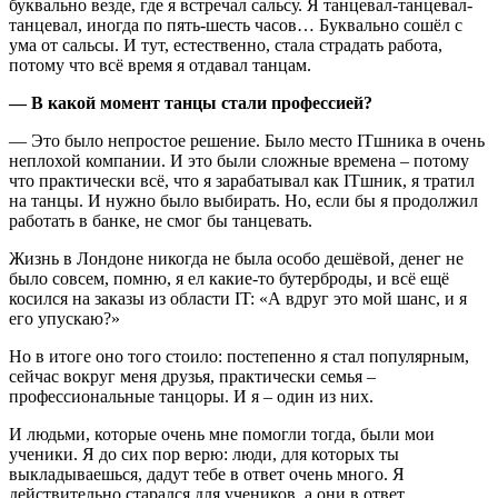
буквально везде, где я встречал сальсу. Я танцевал-танцевал-
танцевал, иногда по пять-шесть часов… Буквально сошёл с
ума от сальсы. И тут, естественно, стала страдать работа,
потому что всё время я отдавал танцам.
— В какой момент танцы стали профессией?
— Это было непростое решение. Было место ITшника в очень
неплохой компании. И это были сложные времена – потому
что практически всё, что я зарабатывал как ITшник, я тратил
на танцы. И нужно было выбирать. Но, если бы я продолжил
работать в банке, не смог бы танцевать.
Жизнь в Лондоне никогда не была особо дешёвой, денег не
было совсем, помню, я ел какие-то бутерброды, и всё ещё
косился на заказы из области IT: «А вдруг это мой шанс, и я
его упускаю?»
Но в итоге оно того стоило: постепенно я стал популярным,
сейчас вокруг меня друзья, практически семья –
профессиональные танцоры. И я – один из них.
И людьми, которые очень мне помогли тогда, были мои
ученики. Я до сих пор верю: люди, для которых ты
выкладываешься, дадут тебе в ответ очень много. Я
действительно старался для учеников, а они в ответ