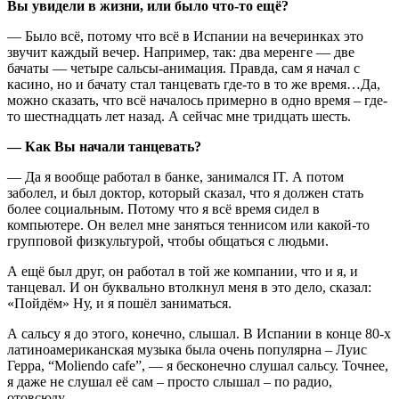
Вы увидели в жизни, или было что-то ещё?
— Было всё, потому что всё в Испании на вечеринках это
звучит каждый вечер. Например, так: два меренге — две
бачаты — четыре сальсы-анимация. Правда, сам я начал с
касино, но и бачату стал танцевать где-то в то же время…Да,
можно сказать, что всё началось примерно в одно время – где-
то шестнадцать лет назад. А сейчас мне тридцать шесть.
— Как Вы начали танцевать?
— Да я вообще работал в банке, занимался IT. А потом
заболел, и был доктор, который сказал, что я должен стать
более социальным. Потому что я всё время сидел в
компьютере. Он велел мне заняться теннисом или какой-то
групповой физкультурой, чтобы общаться с людьми.
А ещё был друг, он работал в той же компании, что и я, и
танцевал. И он буквально втолкнул меня в это дело, сказал:
«Пойдём» Ну, и я пошёл заниматься.
А сальсу я до этого, конечно, слышал. В Испании в конце 80-х
латиноамериканская музыка была очень популярна – Луис
Герра, “Moliendo cafe”, — я бесконечно слушал сальсу. Точнее,
я даже не слушал её сам – просто слышал – по радио,
отовсюду…