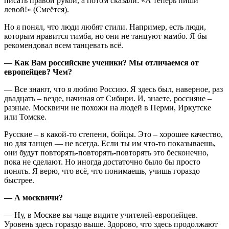
писать правой рукой, а потом сказали: «А теперь пиши
левой!» (Смеётся).
Но я понял, что люди любят стили. Например, есть люди,
которым нравится тимба, но они не танцуют мамбо. Я бы
рекомендовал всем танцевать всё.
— Как Вам российские ученики? Мы отличаемся от
европейцев? Чем?
— Все знают, что я люблю Россию. Я здесь был, наверное, раз
двадцать – везде, начиная от Сибири. И, знаете, россияне –
разные. Москвичи не похожи на людей в Перми, Иркутске
или Томске.
Русские – в какой-то степени, бойцы. Это – хорошее качество,
но для танцев — не всегда. Если ты им что-то показываешь,
они будут повторять-повторять-повторять это бесконечно,
пока не сделают. Но иногда достаточно было бы просто
понять. Я верю, что всё, что понимаешь, учишь гораздо
быстрее.
— А москвичи?
— Ну, в Москве вы чаще видите учителей-европейцев.
Уровень здесь гораздо выше. Здорово, что здесь продолжают