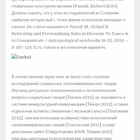
глобальное культурное явление [Pusnik, Sicherl 2010].
Должна сказать, что у этих исследователей из Словении
наиболее интересный с точки зрения психологии материал о
сальсе. Их статья называется
Pusnik M., Sicherl K.
Relocating and Personalising Salsa in Slovenia: To Dance is
to Communicate // Antropological notebooks 16 (3), 2010. –
P. 107-123. Есть только в англоязычном варианте.
В отечественной науке пока не было столь глубоких
исследований социальных латиноамериканских танцев.
Изучены ритуально-психологические и онтологические
вопросы социальных танцев [Лисина 2012], их значимость в
системе межкультурной коммуникации [Ткачук 2012], а также
отдельные аспекты, связанные с музыкой сальсы [Платонова
2012], лингвистическими особенностями исполнителей
латиноамериканских танцев [Сокольская 2011]; в ряде
дипломных работ [Габдулхакова 2008; Тювина 2011]
описаны некоторые психологические характеристики