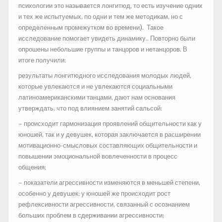
психологии это называется лонгитюд, то есть изучение одних
и тех же испытуемых, по одни и тем же методикам, но с
определенным промежутком во времени). Такое
исследование помогает увидеть динамику.. Повторно были
опрошены небольшие группы и танцоров и нетанцоров. В
итоге получили:
результаты лонгитюдного исследования молодых людей,
которые увлекаются и не увлекаются социальными
латиноамериканскими танцами, дают нам основания
утверждать, что под влиянием занятий сальсой:
– происходит гармонизация проявлений общительности как у
юношей, так и у девушек, которая заключается в расширении
мотивационно-смысловых составляющих общительности и
повышении эмоциональной вовлеченности в процесс
общения;
– показатели агрессивности изменяются в меньшей степени,
особенно у девушек; у юношей же происходит рост
рефлексивности агрессивности, связанный с осознанием
больших проблем в сдерживании агрессивности;