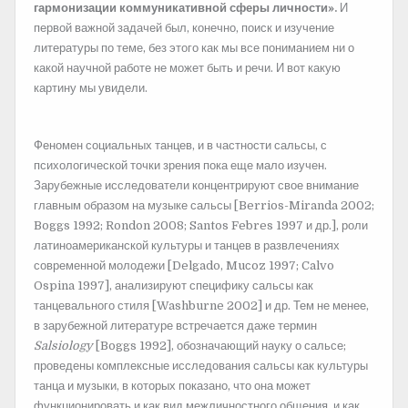
гармонизации коммуникативной сферы личности».
И
первой важной задачей был, конечно, поиск и изучение
литературы по теме, без этого как мы все пониманием ни о
какой научной работе не может быть и речи. И вот какую
картину мы увидели.
Феномен социальных танцев, и в частности сальсы, с
психологической точки зрения пока еще мало изучен.
Зарубежные исследователи концентрируют свое внимание
главным образом на музыке сальсы [Berrios-Miranda 2002;
Boggs 1992; Rondon 2008; Santos Febres 1997 и др.], роли
латиноамериканской культуры и танцев в развлечениях
современной молодежи [Delgado, Muсoz 1997; Calvo
Ospina 1997], анализируют специфику сальсы как
танцевального стиля [Washburne 2002] и др. Тем не менее,
в зарубежной литературе встречается даже термин
Salsiology
[Boggs 1992], обозначающий науку о сальсе;
проведены комплексные исследования сальсы как культуры
танца и музыки, в которых показано, что она может
функционировать и как вид межличностного общения, и как