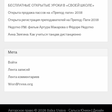
я
ь
БЕСПЛАТНЫЕ ОТКРЫТЫЕ УРОКИ В «СВОЕЙ ШКОЛЕ»
:
п
Открыта продажа пассов на «Препод-пати» 2018
о
Открыта регистрация преподавателей на Препод-Пати 2018
з
Недотко FM: фильм Артура Макарова о Фёдоре Недотко
а
Анна Звягина: Как учиться танцам дистанционно
п
и
Мета
с
Войти
я
Лента записей
м
Лента комментариев
WordPress.org
Авторское право © 2026 Salsa Union - Сальса Юнион |
Дизайн