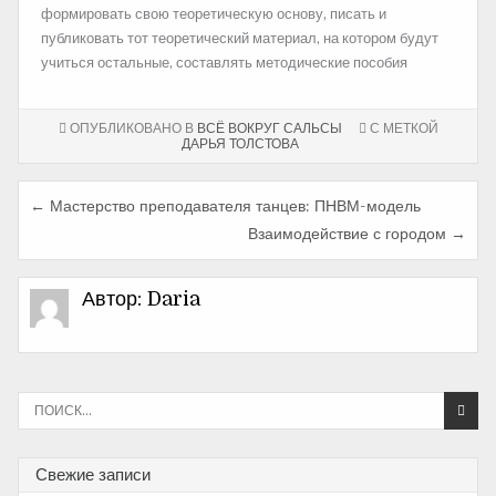
формировать свою теоретическую основу, писать и
публиковать тот теоретический материал, на котором будут
учиться остальные, составлять методические пособия
ОПУБЛИКОВАНО В
ВСЁ ВОКРУГ САЛЬСЫ
С МЕТКОЙ
ДАРЬЯ ТОЛСТОВА
← Мастерство преподавателя танцев: ПНВМ-модель
Н
Взаимодействие с городом →
а
в
Автор:
Daria
и
г
а
И
с
ц
к
и
а
Свежие записи
т