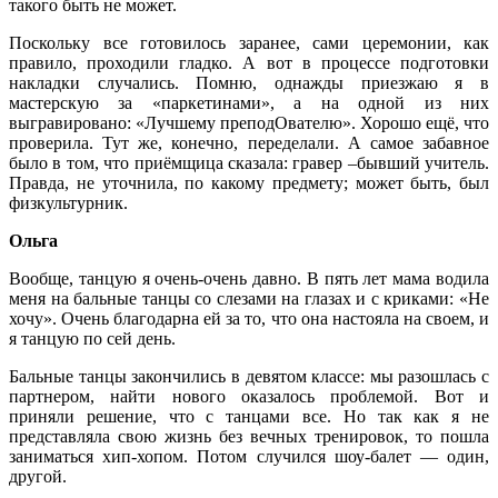
такого быть не может.
Поскольку все готовилось заранее, сами церемонии, как
правило, проходили гладко. А вот в процессе подготовки
накладки случались. Помню, однажды приезжаю я в
мастерскую за «паркетинами», а на одной из них
выгравировано: «Лучшему преподОвателю». Хорошо ещё, что
проверила. Тут же, конечно, переделали. А самое забавное
было в том, что приёмщица сказала: гравер –бывший учитель.
Правда, не уточнила, по какому предмету; может быть, был
физкультурник.
Ольга
Вообще, танцую я очень-очень давно. В пять лет мама водила
меня на бальные танцы со слезами на глазах и с криками: «Не
хочу». Очень благодарна ей за то, что она настояла на своем, и
я танцую по сей день.
Бальные танцы закончились в девятом классе: мы разошлась с
партнером, найти нового оказалось проблемой. Вот и
приняли решение, что с танцами все. Но так как я не
представляла свою жизнь без вечных тренировок, то пошла
заниматься хип-хопом. Потом случился шоу-балет — один,
другой.