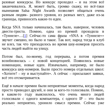
разовые конкурсы. Но конкурс проходил – и на этом всё
заканчивалось. Я, может быть, громко скажу, но всё-таки
нынешняя Salsa Night Awards позволяет общаться очень
разным людям– разного уровня, из разных мест, даже из-за
границы, привносить какие-то идеи.
Когда SNA только начиналась, там было, наверное, человек
двести-триста. Помню, одна из премий проходила в
«Туннеле»…[
1
] Сейчас-то сама фраза «SNA в «Туннеле»»
звучит смешно, но было и такое. Так вот, народ тогда в клуб
не влез, так что приходилось во время шоу-номеров просить
часть людей выйти на улицу.
Потом был, по-моему, год перерыва, а потом премия
возобновилась – с новой концепцией. Появились новые
номинации, новые идеи. Изначально, например, не было
конкурса шоу-номеров. Были просто номера отдельных школ:
«Хотите? – ну и выступайте». А сейчас – присылают заявки,
всё это отсматривается.
Ещё в начале премии были неприятные моменты, когда народ
просто приводил друзей, и они за кого-то голосовали. Помню,
в каком-то году выяснилось, что очень много людей
голосовали с одного компьютера, с одного IP – это было
реально неприятно, уронило смысл премии. Сейчас уже