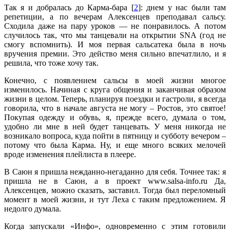
Так я и добралась до Карма-бара [
2
]: днем у нас были там
репетиции, а по вечерам Алексенцев преподавал сальсу.
Сходила даже на пару уроков — не понравилось. А потом
случилось так, что мы танцевали на открытии SNA (год не
смогу вспомнить). И моя первая сальсатека была в ночь
вручения премии. Это действо меня сильно впечатлило, и я
решила, что тоже хочу так.
Конечно, с появлением сальсы в моей жизни многое
изменилось. Начиная с круга общения и заканчивая образом
жизни в целом. Теперь, планируя поездки и гастроли, я всегда
говорила, что в начале августа не могу – Ростов, это святое!
Покупая одежду и обувь, я, прежде всего, думала о том,
удобно ли мне в ней будет танцевать. У меня никогда не
возникало вопроса, куда пойти в пятницу и субботу вечером –
потому что была Карма. Ну, и еще много всяких мелочей
вроде изменения плейлиста в плеере.
В Саюн я пришла нежданно-негаданно для себя. Точнее так: я
пришла не в Саюн, а в проект www.salsa-info.ru Да,
Алексенцев, можно сказать, заставил. Тогда был переломный
момент в моей жизни, и тут Леха с таким предложением. Я
недолго думала.
Когда запускали «Инфо», одновременно с этим готовили