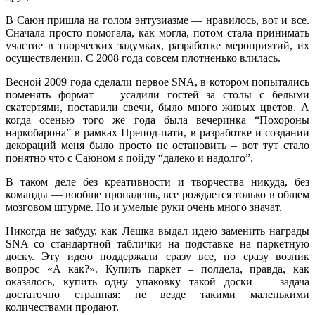
В Саюн пришла на голом энтузиазме — нравилось, вот и все.
Сначала просто помогала, как могла, потом стала принимать
участие в творческих задумках, разработке мероприятий, их
осуществлении. С 2008 года совсем плотненько влилась.
Весной 2009 года сделали первое SNA, в котором попытались
поменять формат — усадили гостей за столы с белыми
скатертями, поставили свечи, было много живых цветов. А
когда осенью того же года была вечеринка “Похороны
наркобарона” в рамках Препод-пати, в разработке и создании
декораций меня было просто не остановить – вот тут стало
понятно что с Саюном я пойду “далеко и надолго”.
В таком деле без креативности и творчества никуда, без
команды — вообще пропадешь, все рождается только в общем
мозговом штурме. Но и умелые руки очень много значат.
Никогда не забуду, как Лешка выдал идею заменить награды
SNA со стандартной таблички на подставке на паркетную
доску. Эту идею поддержали сразу все, но сразу возник
вопрос «А как?». Купить паркет – полдела, правда, как
оказалось, купить одну упаковку такой доски — задача
достаточно странная: не везде такими маленькими
количествами продают.