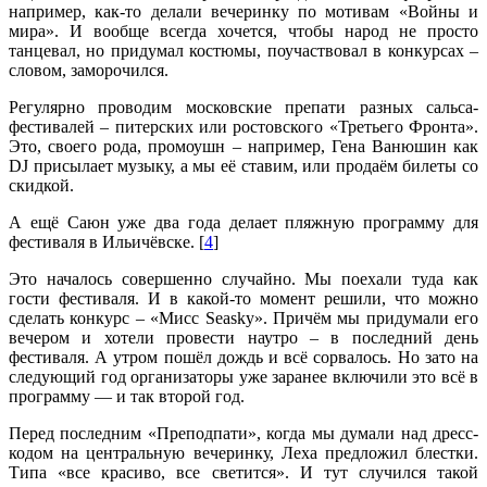
например, как-то делали вечеринку по мотивам «Войны и
мира». И вообще всегда хочется, чтобы народ не просто
танцевал, но придумал костюмы, поучаствовал в конкурсах –
словом, заморочился.
Регулярно проводим московские препати разных сальса-
фестивалей – питерских или ростовского «Третьего Фронта».
Это, своего рода, промоушн – например, Гена Ванюшин как
DJ присылает музыку, а мы её ставим, или продаём билеты со
скидкой.
А ещё Саюн уже два года делает пляжную программу для
фестиваля в Ильичёвске. [
4
]
Это началось совершенно случайно. Мы поехали туда как
гости фестиваля. И в какой-то момент решили, что можно
сделать конкурс – «Мисс Seasky». Причём мы придумали его
вечером и хотели провести наутро – в последний день
фестиваля. А утром пошёл дождь и всё сорвалось. Но зато на
следующий год организаторы уже заранее включили это всё в
программу — и так второй год.
Перед последним «Преподпати», когда мы думали над дресс-
кодом на центральную вечеринку, Леха предложил блестки.
Типа «все красиво, все светится». И тут случился такой