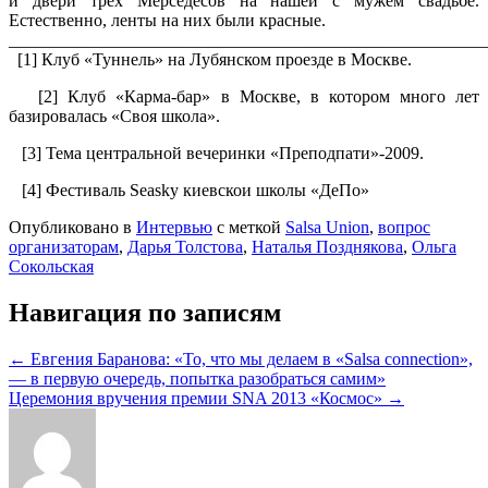
и двери трех Мерседесов на нашей с мужем свадьбе.
Естественно, ленты на них были красные.
_______________________________________________________
[1] Клуб «Туннель» на Лубянском проезде в Москве.
[2] Клуб «Карма-бар» в Москве, в котором много лет
базировалась «Своя школа».
[3] Тема центральной вечеринки «Преподпати»-2009.
[4] Фестиваль Seasky киевскои школы «ДеПо»
Опубликовано в
Интервью
с меткой
Salsa Union
,
вопрос
организаторам
,
Дарья Толстова
,
Наталья Позднякова
,
Ольга
Сокольская
Навигация по записям
← Евгения Баранова: «То, что мы делаем в «Salsa connection»,
— в первую очередь, попытка разобраться самим»
Церемония вручения премии SNA 2013 «Космос» →