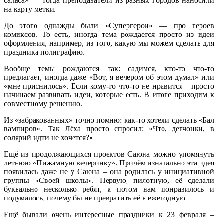
сальса» — тогда преподаватели из разных городов наносили
на карту метки.
До этого однажды были «Супергерои» — про героев
комиксов. То есть, иногда тема рождается просто из идеи
оформления, например, из того, какую мы можем сделать для
праздника полиграфию.
Вообще темы рождаются так: садимся, кто-то что-то
предлагает, иногда даже «Вот, я вечером об этом думал» или
«мне приснилось». Если кому-то что-то не нравится – просто
начинаем развивать идеи, которые есть. В итоге приходим к
совместному решению.
Из «забракованных» точно помню: как-то хотели сделать «Бал
вампиров». Так Лёха просто спросил: «Что, девчонки, в
солярий идти не хочется?»
Ещё из продолжающихся проектов Саюна можно упомянуть
летнюю «Пижамную вечеринку». Причём изначально эта идея
появилась даже не у Саюна – она родилась у инициативной
группы «Своей школы». Первую, пилотную, её сделали
буквально несколько ребят, а потом нам понравилось и
подумалось, почему бы не превратить её в ежегодную.
Ещё бывали очень интересные праздники к 23 февраля –