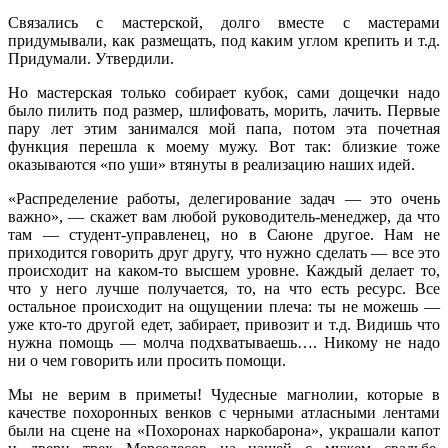
Связались с мастерской, долго вместе с мастерами
придумывали, как размещать, под каким углом крепить и т.д.
Придумали. Утвердили.
Но мастерская только собирает кубок, сами дощечки надо
было пилить под размер, шлифовать, морить, лачить. Первые
пару лет этим занимался мой папа, потом эта почетная
функция перешла к моему мужу. Вот так: близкие тоже
оказываются «по уши» втянуты в реализацию наших идей.
«Распределение работы, делегирование задач — это очень
важно», — скажет вам любой руководитель-менеджер, да что
там — студент-управленец, но в Саюне другое. Нам не
приходится говорить друг другу, что нужно сделать — все это
происходит на каком-то высшем уровне. Каждый делает то,
что у него лучше получается, то, на что есть ресурс. Все
остальное происходит на ощущении плеча: ты не можешь —
уже кто-то другой едет, забирает, привозит и т.д. Видишь что
нужна помощь — молча подхватываешь…. Никому не надо
ни о чем говорить или просить помощи.
Мы не верим в приметы! Чудесные магнолии, которые в
качестве похоронных венков с черными атласными лентами
были на сцене на «Похоронах наркобарона», украшали капот