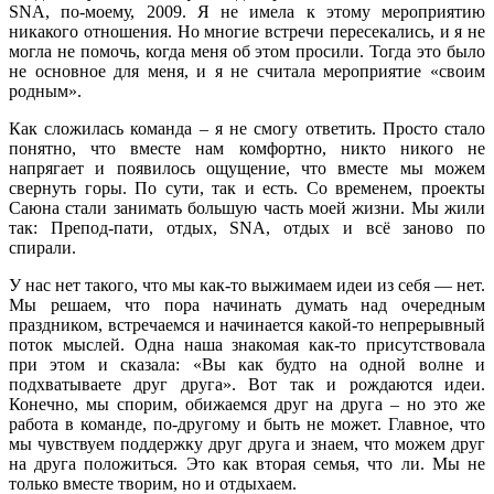
SNA, по-моему, 2009. Я не имела к этому мероприятию
никакого отношения. Но многие встречи пересекались, и я не
могла не помочь, когда меня об этом просили. Тогда это было
не основное для меня, и я не считала мероприятие «своим
родным».
Как сложилась команда – я не смогу ответить. Просто стало
понятно, что вместе нам комфортно, никто никого не
напрягает и появилось ощущение, что вместе мы можем
свернуть горы. По сути, так и есть. Со временем, проекты
Саюна стали занимать большую часть моей жизни. Мы жили
так: Препод-пати, отдых, SNA, отдых и всё заново по
спирали.
У нас нет такого, что мы как-то выжимаем идеи из себя — нет.
Мы решаем, что пора начинать думать над очередным
праздником, встречаемся и начинается какой-то непрерывный
поток мыслей. Одна наша знакомая как-то присутствовала
при этом и сказала: «Вы как будто на одной волне и
подхватываете друг друга». Вот так и рождаются идеи.
Конечно, мы спорим, обижаемся друг на друга – но это же
работа в команде, по-другому и быть не может. Главное, что
мы чувствуем поддержку друг друга и знаем, что можем друг
на друга положиться. Это как вторая семья, что ли. Мы не
только вместе творим, но и отдыхаем.