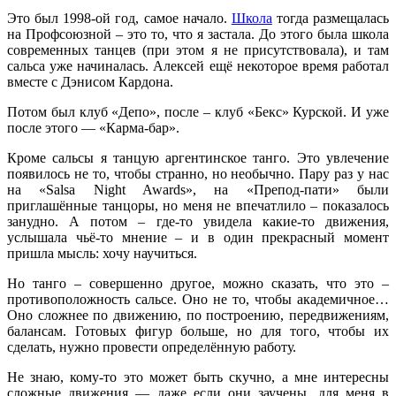
Это был 1998-ой год, самое начало.
Школа
тогда размещалась
на Профсоюзной – это то, что я застала. До этого была школа
современных танцев (при этом я не присутствовала), и там
сальса уже начиналась. Алексей ещё некоторое время работал
вместе с Дэнисом Кардона.
Потом был клуб «Депо», после – клуб «Бекс» Курской. И уже
после этого — «Карма-бар».
Кроме сальсы я танцую аргентинское танго. Это увлечение
появилось не то, чтобы странно, но необычно. Пару раз у нас
на «Salsa Night Awards», на «Препод-пати» были
приглашённые танцоры, но меня не впечатлило – показалось
занудно. А потом – где-то увидела какие-то движения,
услышала чьё-то мнение – и в один прекрасный момент
пришла мысль: хочу научиться.
Но танго – совершенно другое, можно сказать, что это –
противоположность сальсе. Оно не то, чтобы академичное…
Оно сложнее по движению, по построению, передвижениям,
балансам. Готовых фигур больше, но для того, чтобы их
сделать, нужно провести определённую работу.
Не знаю, кому-то это может быть скучно, а мне интересны
сложные движения — даже если они заучены, для меня в