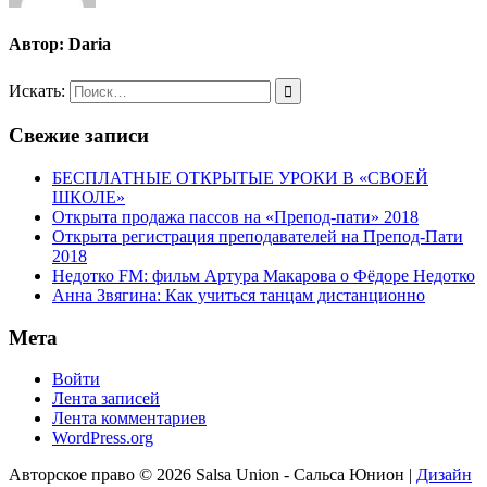
Автор:
Daria
Искать:
Свежие записи
БЕСПЛАТНЫЕ ОТКРЫТЫЕ УРОКИ В «СВОЕЙ
ШКОЛЕ»
Открыта продажа пассов на «Препод-пати» 2018
Открыта регистрация преподавателей на Препод-Пати
2018
Недотко FM: фильм Артура Макарова о Фёдоре Недотко
Анна Звягина: Как учиться танцам дистанционно
Мета
Войти
Лента записей
Лента комментариев
WordPress.org
Авторское право © 2026 Salsa Union - Сальса Юнион |
Дизайн