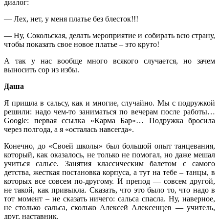
диалог:
— Лех, нет, у меня платье без блесток!!!
— Ну, Сокольская, делать мероприятие и собирать всю страну,
чтобы показать свое новое платье – это круто!
А так у нас вообще много всякого случается, но зачем
выносить сор из избы.
Даша
Я пришла в сальсу, как и многие, случайно. Мы с подружкой
решили: надо чем-то заниматься по вечерам после работы…
Google: первая ссылка «Карма Бар»… Подружка бросила
через полгода, а я «осталась навсегда».
Конечно, до «Своей школы» был большой опыт танцевания,
который, как оказалось, не только не помогал, но даже мешал
учиться сальсе. Занятия классическим балетом с самого
детства, жесткая постановка корпуса, а тут на тебе – танцы, в
которых все совсем по-другому. И препод — совсем другой,
не такой, как привыкла. Сказать, что это было то, что надо в
тот момент – не сказать ничего: сальса спасла. Ну, наверное,
не столько сальса, сколько Алексей Алексенцев — учитель,
друг, наставник.