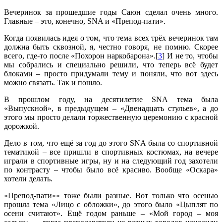
Вечеринок за прошедшие годы Саюн сделал очень много.
Главные – это, конечно, SNA и «Препод-пати».
Когда появилась идея о том, что тема всех трёх вечеринок там
должна быть сквозной, я, честно говоря, не помню. Скорее
всего, где-то после «Похорон наркобарона».[
3
] И не то, чтобы
мы собрались и специально решили, что теперь всё будет
блоками – просто придумали тему и поняли, что вот здесь
можно связать. Так и пошло.
В прошлом году, на десятилетие SNA тема была
«Выпускной», в предыдущем – «Двенадцать стульев», а до
этого мы просто делали торжественную церемонию с красной
дорожкой.
Дело в том, что ещё за год до этого SNA была со спортивной
тематикой – все пришли в спортивных костюмах, на вечере
играли в спортивные игры, ну и на следующий год захотели
по контрасту – чтобы было всё красиво. Вообще «Оскара»
хотели делать.
«Препод-пати»» тоже были разные. Вот только что осенью
прошла тема «Лицо с обложки», до этого было «Цыплят по
осени считают». Ещё годом раньше – «Мой город – моя