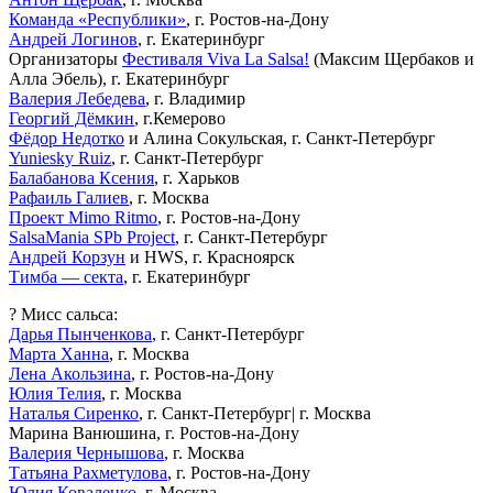
Команда «Республики»
, г. Ростов-на-Дону
Андрей Логинов
, г. Екатеринбург
Организаторы
Фестиваля Viva La Salsa!
(Максим Щербаков и
Алла Эбель), г. Екатеринбург
Валерия Лебедева
, г. Владимир
Георгий Дёмкин
, г.Кемерово
Фёдор Недотко
и Алина Сокульская, г. Санкт-Петербург
Yuniesky Ruiz
, г. Санкт-Петербург
Балабанова Ксения
, г. Харьков
Рафаиль Галиев
, г. Москва
Проект Mimo Ritmo
, г. Ростов-на-Дону
SalsaMania SPb Project
, г. Санкт-Петербург
Андрей Корзун
и HWS, г. Красноярск
Тимба — секта
, г. Екатеринбург
? Мисс сальса:
Дарья Пынченкова
, г. Санкт-Петербург
Марта Ханна
, г. Москва
Лена Акользина
, г. Ростов-на-Дону
Юлия Телия
, г. Москва
Наталья Сиренко
, г. Санкт-Петербург| г. Москва
Марина Ванюшина, г. Ростов-на-Дону
Валерия Чернышова
, г. Москва
Татьяна Рахметулова
, г. Ростов-на-Дону
Юлия Коваленко
, г. Москва