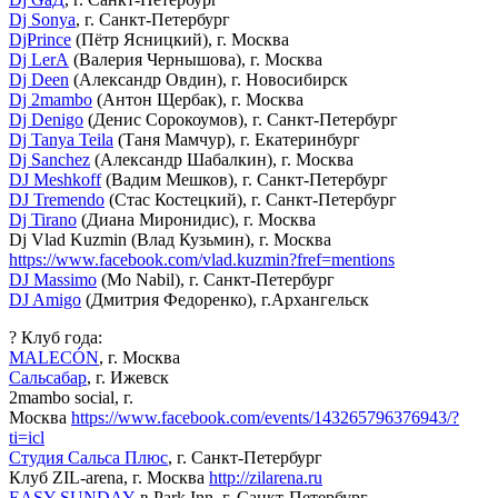
Dj Sonya
, г. Санкт-Петербург
DjPrince
(Пётр Ясницкий), г. Москва
Dj LerA
(Валерия Чернышова), г. Москва
Dj Deen
(Александр Овдин), г. Новосибирск
Dj 2mambo
(Антон Щербак), г. Москва
Dj Denigo
(Денис Сорокоумов), г. Санкт-Петербург
Dj Tanya Teila
(Таня Мамчур), г. Екатеринбург
Dj Sanchez
(Александр Шабалкин), г. Москва
DJ Meshkoff
(Вадим Мешков), г. Санкт-Петербург
DJ Tremendo
(Стас Костецкий), г. Санкт-Петербург
Dj Tirano
(Диана Миронидис), г. Москва
Dj Vlad Kuzmin (Влад Кузьмин), г. Москва
https://www.facebook.com/vlad.kuzmin?fref=mentions
DJ Massimo
(Mo Nabil), г. Санкт-Петербург
DJ Amigo
(Дмитрия Федоренко), г.Архангельск
? Клуб года:
MALECÓN
, г. Москва
Сальсабар
, г. Ижевск
2mambo social, г.
Москва
https://www.facebook.com/events/143265796376943/?
ti=icl
Студия Сальса Плюс
, г. Санкт-Петербург
Клуб ZIL-arena, г. Москва
http://zilarena.ru
EASY SUNDAY
в Park Inn, г. Санкт-Петербург