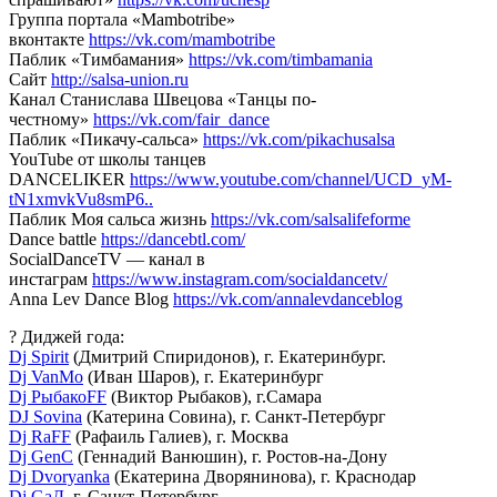
Группа портала «Mambotribe»
вконтакте
https://vk.com/mambotribe
Паблик «Тимбамания»
https://vk.com/timbamania
Сайт
http://salsa-union.ru
Канал Станислава Швецова «Танцы по-
честному»
https://vk.com/fair_dance
Паблик «Пикачу-сальса»
https://vk.com/pikachusalsa
YouTube от школы танцев
DANCELIKER
https://www.youtube.com/channel/UCD_yM-
tN1xmvkVu8smP6..
Паблик Моя сальса жизнь
https://vk.com/salsalifeforme
Dance battle
https://dancebtl.com/
SocialDanceTV — канал в
инстаграм
https://www.instagram.com/socialdancetv/
Anna Lev Dance Blog
https://vk.com/annalevdanceblog
? Диджей года:
Dj Spirit
(Дмитрий Спиридонов), г. Екатеринбург.
Dj VanMo
(Иван Шаров), г. Екатеринбург
Dj РыбакоFF
(Виктор Рыбаков), г.Самара
DJ Sovina
(Катерина Совина), г. Санкт-Петербург
Dj RaFF
(Рафаиль Галиев), г. Москва
Dj GenC
(Геннадий Ванюшин), г. Ростов-на-Дону
Dj Dvoryanka
(Екатерина Дворянинова), г. Краснодар
Dj GaД
, г. Санкт-Петербург