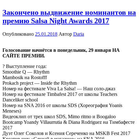
Закончено выдвижение номинантов на
премию Salsa Night Awards 2017
Опубликовано
25.01.2018
Автор
Daria
Голосование начнётся в понедельник, 29 января НА
САЙТЕ ПРЕМИИ.
? Выступление года:
Smoothie Q — Rhythm
Mambosik на Rostofff
Prokach project — Inside the Rhythm
Номер на фестивале Viva La Salsa! — Наш соло-джаз
Номер на фестивале Timbafest 2017 от школы Teachers
Danceliker school
Номер на SNA 2016 от школы SDS (Хореография Yoanis
Meneses)
Видеоклип от трех школ SDS, Mimo ritmo и Boogaloo
Bootcamp Yoandy Villaurrutia & Diana Rodriguez на Тимбафесте
2017
Дуэт Олег Соколов и Ксения Сереченко на MSKB Fest 2017
Креатив шоу «Случай в магазине» на SNA 2016