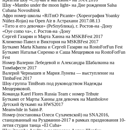
Шоу «Mambo under the moon light» на Дне рождения Salsa
Cubana Novosibirsk
Афро номер школы «RiTmO Picante» (Хореография Yoanky
Núñez-Rojas) на Open Air в Астрахани 2017.08.13
«Тито и его девочки» (РеSпублика), г. Ростов-на -Дону
«Oye como va», г. Ростов-на -Дону
Сергей Газарян и Марта Ханна на MSKBFest 2017
Клименко Павел и Виктория на MSKBFest 2017
Буткамп Marta Khanna и Сергей Газарян на RostoForFun Fest
Буткамп Наталья Сиренко и Саша Мещеряков на RostoForFun
Fest
Номер Валерии Лебедевой и Александра Шабалкина на
Тимбафесте 2017
Валерий Чернышев и Мария Лунева — выступление на
TimbaFest 2017
Шоу-группа TimBeats под руководством Надежды
Мещеряковой.
Команда Karel Flores Russia Team с номер Tribute
Буткамп от Марты Ханны для девочек на Mambolove
Детский буткамп на HWS2017
Meanwhile in Saint-P.
Номер (постановка Олеси Сухачевской) на SNA2016,
станцованный на Руэдмании-2017 в рамках празднования 10-
летия студии танца «El Cuba»