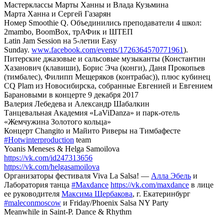
Мастерклассы Марты Ханны и Влада Кузьмина
Марта Ханна и Сергей Газарян
Номер Smoothie Q. Объединились преподаватели 4 школ:
2mambo, BoomBox, трАФик и ШТЕП
Latin Jam Session на 5-летии Easy
Sunday.
www.facebook.com/events/1726364570771961
).
Питерские джазовые и сальсовые музыканты (Константин
Хазанович (клавиши), Борис Эча (конги), Даня Прокопьев
(тимбалес), Филипп Мещеряков (контрабас)), плюс кубинец
CQ Plam из Новосибирска, собранные Евгенией и Евгением
Барановыми в концерте 9 декабря 2017
Валерия Лебедева и Александр Шабалкин
Танцевальная Академия «LaViDanza» и парк-отель
«Жемчужина Золотого кольца»
Концерт Changito и Майито Риверы на Тимбафесте
#Hotwinterproduction
team
Yoanis Meneses & Helga Samoilova
https://vk.com/id247313656
https://vk.com/helgasamoilova
Организаторы фестиваля Viva La Salsa! —
Алла Эбель
и
Лаборатория танца
#Maxdance
https://vk.com/maxdance
в лице
ее руководителя
Максима Щербакова
, г. Екатеринбург
#maleconmoscow
и Friday/Phoenix Salsa NY Party
Meanwhile in Saint-P. Dance & Rhythm