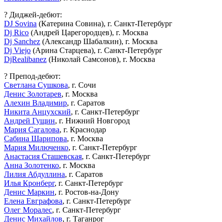
? Диджей-дебют:
DJ Sovina
(Катерина Совина), г. Санкт-Петербург
Dj Rico
(Андрей Царегородцев), г. Москва
Dj Sanchez
(Александр Шабалкин), г. Москва
Dj Viejo
(Арина Старцева), г. Санкт-Петербург
DjRealibanez
(Николай Самсонов), г. Москва
? Препод-дебют:
Светлана Сушкова
, г. Сочи
Денис Золотарев
, г. Москва
Алехин Владимир
, г. Саратов
Никита Анцухский
, г. Санкт-Петербург
Андрей Гущин
, г. Нижний Новгород
Мария Сагалова
, г. Краснодар
Сабина Шарипова
, г. Москва
Мария Милюченко
, г. Санкт-Петербург
Анастасия Сташевская
, г. Санкт-Петербург
Анна Золотенко
, г. Москва
Лилия Абдуллина
, г. Саратов
Илья Кронберг
, г. Санкт-Петербург
Денис Маркин
, г. Ростов-на-Дону
Елена Евграфова
, г. Санкт-Петербург
Олег Моралес
, г. Санкт-Петербург
Денис Михайлов
, г. Таганрог