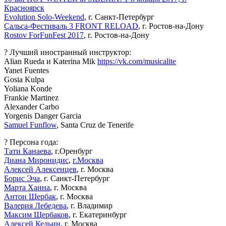
Красноярск
Evolution Solo-Weekend
, г. Санкт-Петербург
Сальса-Фестиваль 3 FRONT RELOAD
, г. Ростов-на-Дону
Rostov ForFunFest 2017
, г. Ростов-на-Дону
? Лучший иностранный инструктор:
Alian Rueda и Katerina Mik
https://vk.com/musicalite
Yanet Fuentes
Gosia Kulpa
Yoliana Konde
Frankie Martinez
Alexander Carbo
Yorgenis Danger Garcia
Samuel Funflow
, Santa Cruz de Tenerife
? Персона года:
Тати Канаева
, г.Оренбург
Диана Миронидис
,
г.Москва
Алексей Алексенцев
, г. Москва
Борис Эча
, г. Санкт-Петербург
Марта Ханна
, г. Москва
Антон Щербак
, г. Москва
Валерия Лебедева
, г. Владимир
Максим Щербаков
, г. Екатеринбург
Алексей Кельин
, г. Москва