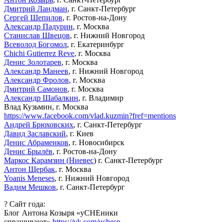
Дмитрий Ландман
, г. Санкт-Петербург
Сергей Шепилов
, г. Ростов-на-Дону
Александр Падурин
, г. Москва
Станислав Швецов
, г. Нижний Новгород
Всеволод Богомол
, г. Екатеринбург
Chichi Gutierrez Reve
, г. Москва
Денис Золотарев
, г. Москва
Александр Манеев
, г. Нижний Новгород
Александр Фролов
, г. Москва
Дмитрий Самонов
, г. Москва
Александр Шабалкин
, г. Владимир
Влад Кузьмин, г. Москва
https://www.facebook.com/vlad.kuzmin?fref=mentions
Андрей Брюховских
, г. Санкт-Петербург
Давид Заславский
, г. Киев
Денис Абраменков
, г. Новосибирск
Денис Брылёв
, г. Ростов-на-Дону
Маркос Карамзин (Ниевес
) г. Санкт-Петербург
Антон Щербак
, г. Москва
Yoanis Meneses
, г. Нижний Новгород
Вадим Мешков
, г. Санкт-Петербург
? Сайт года:
Блог Антона Козыря «уCHEники
спрашивают»
https://vk.com/uchesp