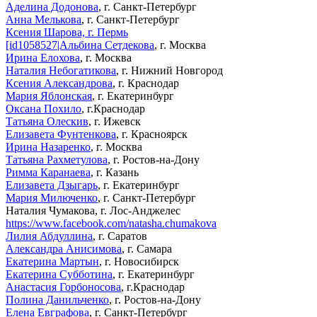
Аделина Додонова
, г. Санкт-Петербург
Анна Мелькова
, г. Санкт-Петербург
Ксения Шарова, г. Пермь
[id1058527|Альбина Сетдекова
, г. Москва
Ирина Елохова
, г. Москва
Наталия Небогатикова
, г. Нижний Новгород
Ксения Александрова
, г. Краснодар
Мария Яблонская
, г. Екатеринбург
Оксана Похило
, г.Краснодар
Татьяна Олескив
, г. Ижевск
Елизавета Фунтенкова
, г. Красноярск
Ирина Назаренко
, г. Москва
Татьяна Рахметулова
, г. Ростов-на-Дону
Римма Каранаева
, г. Казань
Елизавета Дзыгарь
, г. Екатеринбург
Мария Милюченко
, г. Санкт-Петербург
Наталия Чумакова, г. Лос-Анджелес
https://www.facebook.com/natasha.chumakova
Лилия Абдуллина
, г. Саратов
Александра Анисимова
, г. Самара
Екатерина Мартын
, г. Новосибирск
Екатерина Субботина
, г. Екатеринбург
Анастасия Горбоносова
, г.Краснодар
Полина Данильченко
, г. Ростов-на-Дону
Елена Евграфова
, г. Санкт-Петербург