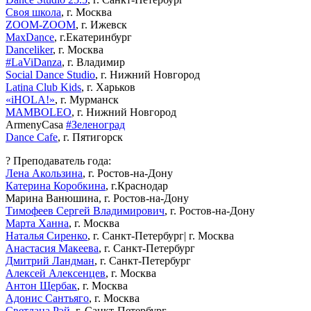
Своя школа
, г. Москва
ZOOM-ZOOM
, г. Ижевск
MaxDance
, г.Екатеринбург
Danceliker
, г. Москва
#LaViDanza
, г. Владимир
Social Dance Studio
, г. Нижний Новгород
Latina Club Kids
, г. Харьков
«iHOLA!»
, г. Мурманск
MAMBOLEO
, г. Нижний Новгород
ArmenyCasa
#Зеленоград
Dance Cafe
, г. Пятигорск
? Преподаватель года:
Лена Акользина
, г. Ростов-на-Дону
Катерина Коробкина
, г.Краснодар
Марина Ванюшина, г. Ростов-на-Дону
Тимофеев Сергей Владимирович
, г. Ростов-на-Дону
Марта Ханна
, г. Москва
Наталья Сиренко
, г. Санкт-Петербург| г. Москва
Анастасия Макеева
, г. Санкт-Петербург
Дмитрий Ландман
, г. Санкт-Петербург
Алексей Алексенцев
, г. Москва
Антон Щербак
, г. Москва
Адонис Сантьяго
, г. Москва
Светлана Рэй
, г. Санкт-Петербург