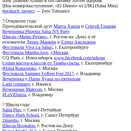
Шоу 2mambo Azulito в постановке Антон Щербак
Шоу-номер/выступление: «El Dinero» от [ЛК] (Salsa Mira)
#prokach_project
— Zero Tolerance
? Открытие года:
Преподовательский дуэт
Марта Ханна
и
Сергей Газарян
Вечеринка Phoenix Salsa NY Party
Школа «Мимо Ритмо»
, г. Ростов-на -Дону и её
основатели
Денис Маркин
и
Елена Акользина
Фестивали Viva La Salsa!
, г. Екатеринбурге
Фестиваль Mambo.love
,
г.Москва
CQ Plam, г. Новосибирск
www.facebook.com/sekoue
Серия мастер-классов от Тимба-секты
, г. Екатеринбург
Юлия Коваленко
, г. Москва
Фестиваль Summer FoRest Fest 2017
, г. Владимир
Вечеринка у Папы Хуана по пятницам
Latin company
, г. Ижевск
Вечеринки Malecon
, г. Москва
#LaViDanza
, г. Владимир
? Школа года:
Salsa Plus
, г. Санкт-Петербург
Dance High School
, г. Санкт-Петербург
2mambo
, г. Москва
Школа Boogaloo
, г. Ростов-на-Дону
Dance Studio 25.5
, г. Санкт-Петербург