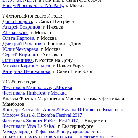
Friday/Phoenix Salsa NY Party
, г. Москва
? Фотограф (оператор) года:
Даша Гордова
, г. Санкт-Петербург
Андрей Бояринов
, г. Ижевск
Alisha Twins
, г. Москва
Ольга Карпова
, г. Москва
Дмитрий Романов
, г. Ростов-на-Дону
Юлия Чекмарёва
, г. Москва
Сергей Кирилин
г.Астрахань
Оля Паничева
, г. Ростов-на-Дону
Михаил Каргапольцев
, г. Новосибирск
Катерина Небожилова
, г. Санкт-Петербург
? Событие года:
Фестиваль Mambo.love
,
г.Москва
Фестиваль Timbafest
,
г.Москва
Классы Френки Мартинеса в Москве в рамках фестиваля
Мамболов
Концерт Alexander Abreu & Havana D´Primera в Кемерово
Moscow Salsa & Kizomba Festival 2017
Фестиваль Summer FoRest Fest 2017
, г. Владимир
Фестивали Viva La Salsa!
, г. Екатеринбурге
Международный флешмоб по руэде-де-касино
10-ый HOT WINTER in SIBERIA! 1-8 января 2017, г.