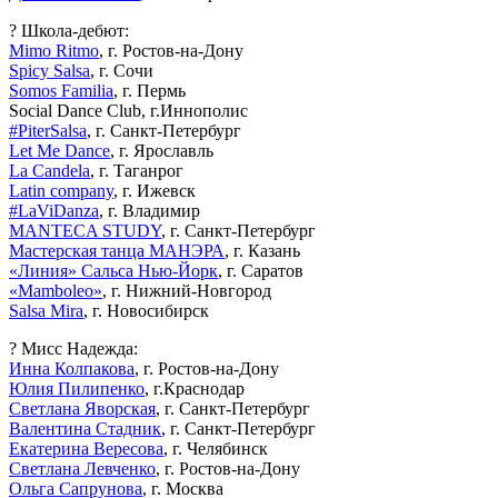
? Школа-дебют:
Mimo Ritmo
, г. Ростов-на-Дону
Spicy Salsa
, г. Сочи
Somos Familia
, г. Пермь
Social Dance Club, г.Иннополис
#PiterSalsa
, г. Санкт-Петербург
Let Me Dance
, г. Ярославль
La Candela
, г. Таганрог
Latin company
, г. Ижевск
#LaViDanza
, г. Владимир
MANTECA STUDY
, г. Санкт-Петербург
Мастерская танца МАНЭРА
, г. Казань
«Линия» Сальса Нью-Йорк
, г. Саратов
«Mamboleo»
, г. Нижний-Новгород
Salsa Mira
, г. Новосибирск
? Мисс Надежда:
Инна Колпакова
, г. Ростов-на-Дону
Юлия Пилипенко
, г.Краснодар
Светлана Яворская
, г. Санкт-Петербург
Валентина Стадник
, г. Санкт-Петербург
Екатерина Вересова
, г. Челябинск
Светлана Левченко
, г. Ростов-на-Дону
Ольга Сапрунова
, г. Москва