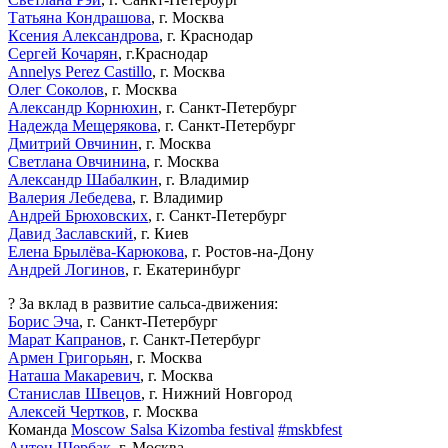
Татьяна Кондрашова
, г. Москва
Ксения Александрова
, г. Краснодар
Сергей Кочарян
, г.Краснодар
Annelys Perez Castillo
, г. Москва
Олег Соколов
, г. Москва
Александр Корнюхин
, г. Санкт-Петербург
Надежда Мещерякова
, г. Санкт-Петербург
Дмитрий Овчинин
, г. Москва
Светлана Овчинина
, г. Москва
Александр Шабалкин
, г. Владимир
Валерия Лебедева
, г. Владимир
Андрей Брюховских
, г. Санкт-Петербург
Давид Заславский
, г. Киев
Елена Брылёва-Карюкова
, г. Ростов-на-Дону
Андрей Логинов
, г. Екатеринбург
? За вклад в развитие сальса-движения:
Борис Эча
, г. Санкт-Петербург
Марат Капранов
, г. Санкт-Петербург
Армен Григорьян
, г. Москва
Наташа Макаревич
, г. Москва
Станислав Швецов
, г. Нижний Новгород
Алексей Чертков
, г. Москва
Команда
Moscow Salsa Kizomba festival
#mskbfest
Антон Щербак
, г. Москва