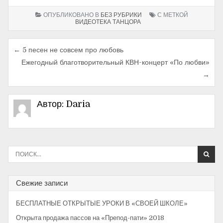
ОПУБЛИКОВАНО В
БЕЗ РУБРИКИ
С МЕТКОЙ
ВИДЕОТЕКА ТАНЦОРА
← 5 песен не совсем про любовь
Н
Ежегодный благотворительный КВН-концерт «По любви»
а
→
в
и
Автор:
Daria
г
а
ц
И
с
и
к
а
я
Свежие записи
т
п
ь
БЕСПЛАТНЫЕ ОТКРЫТЫЕ УРОКИ В «СВОЕЙ ШКОЛЕ»
:
о
Открыта продажа пассов на «Препод-пати» 2018