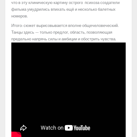
что в эту клиническую картину острого психоза создатели
фильма умудрились впихать ещё и несколько балетных
номеров.
Итого: сюжет вырисовывается вполне общечеловеческий.
Танцы здесь — только предлог, область, позволяющая
предельно напрячь силы и амбиции и обострить чувства.