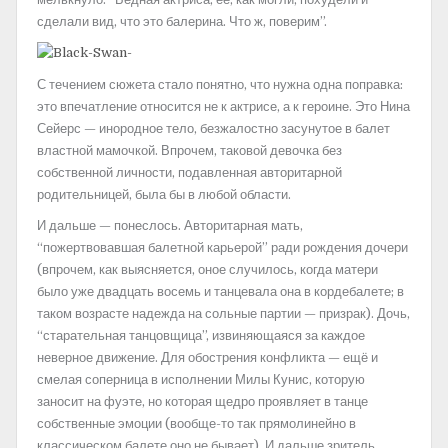
сделали вид, что это балерина. Что ж, поверим”.
С течением сюжета стало понятно, что нужна одна поправка:
это впечатление относится не к актрисе, а к героине. Это Нина
Сейерс — инородное тело, безжалостно засунутое в балет
властной мамочкой. Впрочем, таковой девочка без
собственной личности, подавленная авторитарной
родительницей, была бы в любой области.
И дальше — понеслось. Авторитарная мать,
“пожертвовавшая балетной карьерой” ради рождения дочери
(впрочем, как выясняется, оное случилось, когда матери
было уже двадцать восемь и танцевала она в кордебалете; в
таком возрасте надежда на сольные партии — призрак). Дочь,
“старательная танцовщица”, извиняющаяся за каждое
неверное движение. Для обострения конфликта — ещё и
смелая соперница в исполнении Милы Кунис, которую
заносит на фуэте, но которая щедро проявляет в танце
собственные эмоции (вообще-то так прямолинейно в
классическом балете оно не бывает). И дальше зритель