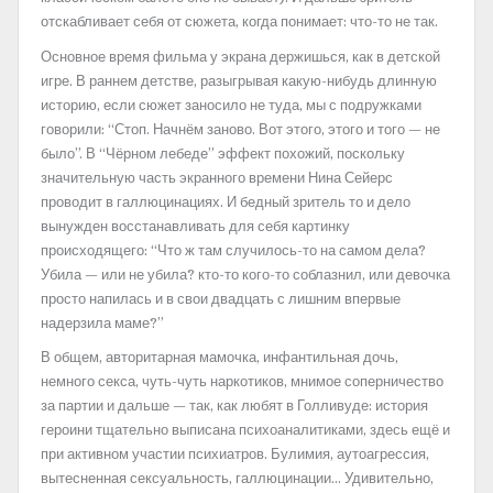
отскабливает себя от сюжета, когда понимает: что-то не так.
Основное время фильма у экрана держишься, как в детской
игре. В раннем детстве, разыгрывая какую-нибудь длинную
историю, если сюжет заносило не туда, мы с подружками
говорили: “Стоп. Начнём заново. Вот этого, этого и того — не
было”. В “Чёрном лебеде” эффект похожий, поскольку
значительную часть экранного времени Нина Сейерс
проводит в галлюцинациях. И бедный зритель то и дело
вынужден восстанавливать для себя картинку
происходящего: “Что ж там случилось-то на самом дела?
Убила — или не убила? кто-то кого-то соблазнил, или девочка
просто напилась и в свои двадцать с лишним впервые
надерзила маме?”
В общем, авторитарная мамочка, инфантильная дочь,
немного секса, чуть-чуть наркотиков, мнимое соперничество
за партии и дальше — так, как любят в Голливуде: история
героини тщательно выписана психоаналитиками, здесь ещё и
при активном участии психиатров. Булимия, аутоагрессия,
вытесненная сексуальность, галлюцинации… Удивительно,