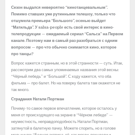
Сезон выдался невероятно “кинотанцевальным”.
Помимо ставших уже рутинными телешоу, только что
отшумела премьера “Большого”, осенью выйдет
“Матильда”. У salsa-people есть свой интерес в кино-
телепродукции — ожидаемый сериал “Сальса” на Первом
канале. Поэтому нам в самый раз разобраться с одним
вопросом — про что обычно снимается кино, которое
про танцы?
Вопрос кажется странным, но в этой странности — суть. Итак,
рассмотрим два самых упоминаемых названия этой весны:
“Чёрный лебедь” и “Большой”. С ходу кажется, что оба
фильма — про балет. Но на поверку балета там окажется не
так много.
Страдания Натали Портман
Почему-то самое первое впечатление, которое осталось у
меня от происходящего на экране в “Чёрном лебеде” —
неуместность, неправдоподобность Натали Портман,
затянутой в балетную пачку. Можете спорить, но в голове
мелькнуло: “Бедная актриса, её, как могли, похудели и