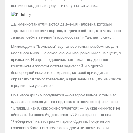
ногами выходят на сцену — и получается сказка.
Да, именно так отличаются движения человека, который
тщательно проходит партию, от движений того, кто мысленно
записал себя в вечный “второй состав” и “делает схему”.
Мимоходом в “Большом” звучат все темы, неизбежные для
балетного мира — о сексе, любви, изображении её на сцене, о
призвании. И ещё — о девочке, чей талант подкреплён
кошельком и возможностями родителей, и о другой,
беспородной выскочке с окраины, которой приходится
справляться самостоятельно, а временами тащить на хребте
и родительскую семью.
Но в итоге фильм получается — о втором шансе, о том, что
сдаваться нельзя до тех пор, пока это возможно физически:
“С такими, как я, сказок не случается”. — “А сказки никто и не
обещает. Ты снова будешь пахать”. И на экране — снова
“Лебединое”, на этот раз — партия Одетты. Но целого и
красивого балетного номера в кадре я не насчитала ни