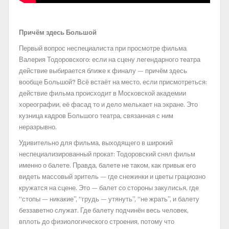
Причём здесь Большой
Первый вопрос неспециалиста при просмотре фильма
Валерия Тодоровского: если на сцену легендарного театра
действие выбирается ближе к финалу — причём здесь
вообще Большой? Всё встаёт на место, если присмотреться:
действие фильма происходит в Московской академии
хореографии, её фасад то и дело мелькает на экране. Это
кузница кадров Большого театра, связанная с ним
неразрывно.
Удивительно для фильма, выходящего в широкий
неспециализированный прокат: Тодоровский снял фильм
именно о балете. Правда, балете не таком, как привык его
видеть массовый зритель — где снежинки и цветы грациозно
кружатся на сцене. Это — балет со стороны закулисья, где
“стопы — никакие”, “грудь — утянуть”, “не жрать”, и балету
беззаветно служат. Где балету подчинён весь человек,
вплоть до физиологического строения, потому что