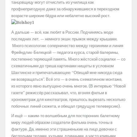
танцовщицу могут отчислить из училища как
профнепригодную даже за обнаружившиеся в переходном
возрасте широкие бёдра или небалетно высокий рост.
А дальше — всё, как любят в России. Подчиняясь моде
последних лет, — немного экшн: прыжок между крышами.
Много психологии: соперничество между героинями и линия
Фрейндлих-Белецкой — педагога курса, старой балерины,
постепенно теряющей память. Много жёстской социалки — со
схематичными до треша картинами нищеты в условном
Шахтинске и припечатывающее: “Обещай мне никогда сюда
не возвращаться”. Всё это — в очень схематичном монтаже,
из которого явно выпущено очень многое. (В интервью “Новой
газете” режиссёр рассказывал, что, вгоняя фильм в
хронометраж для кинотеатров, пришлось вырезать несколько
побочных линий сюжета, и обещал грядущую телеверсию).
И ещё — каким-то волшебным для посторонних балетному
миру людей образом создатели фильма очень точны в
фактуре. Да, именно эти страшненькие на лицо девочки с
бесполыми телами, худыми, длинными, а часто кривыми