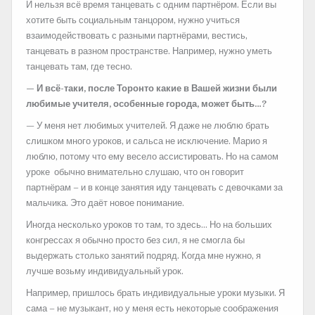
И нельзя всё время танцевать с одним партнёром. Если вы
хотите быть социальным танцором, нужно учиться
взаимодействовать с разными партнёрами, вестись,
танцевать в разном пространстве. Например, нужно уметь
танцевать там, где тесно.
— И всё-таки, после Торонто какие в Вашей жизни были
любимые учителя, особенные города, может быть…?
— У меня нет любимых учителей. Я даже не люблю брать
слишком много уроков, и сальса не исключение. Марио я
люблю, потому что ему весело ассистировать. Но на самом
уроке обычно внимательно слушаю, что он говорит
партнёрам – и в конце занятия иду танцевать с девочками за
мальчика. Это даёт новое понимание.
Иногда несколько уроков то там, то здесь… Но на больших
конгрессах я обычно просто без сил, я не смогла бы
выдержать столько занятий подряд. Когда мне нужно, я
лучше возьму индивидуальный урок.
Например, пришлось брать индивидуальные уроки музыки. Я
сама – не музыкант, но у меня есть некоторые соображения