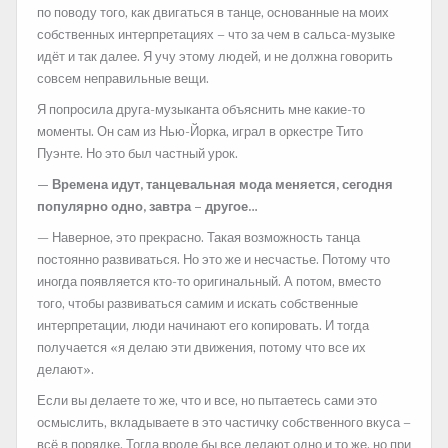
по поводу того, как двигаться в танце, основанные на моих
собственных интерпретациях – что за чем в сальса-музыке
идёт и так далее. Я учу этому людей, и не должна говорить
совсем неправильные вещи.
Я попросила друга-музыканта объяснить мне какие-то
моменты. Он сам из Нью-Йорка, играл в оркестре Тито
Пуэнте. Но это был частный урок.
— Времена идут, танцевальная мода меняется, сегодня
популярно одно, завтра – другое…
— Наверное, это прекрасно. Такая возможность танца
постоянно развиваться. Но это же и несчастье. Потому что
иногда появляется кто-то оригинальный. А потом, вместо
того, чтобы развиваться самим и искать собственные
интерпретации, люди начинают его копировать. И тогда
получается «я делаю эти движения, потому что все их
делают».
Если вы делаете то же, что и все, но пытаетесь сами это
осмыслить, вкладываете в это частичку собственного вкуса –
всё в порядке. Тогда вроде бы все делают одно и то же, но при