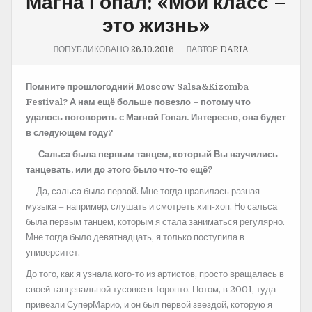
Магна Гопал: «Мой класс –
это жизнь»
ОПУБЛИКОВАНО
26.10.2016
АВТОР
DARIA
Помните
прошлогодний
Moscow Salsa&Kizomba
Festival?
А нам ещё больше повезло – потому что
удалось поговорить с Магной Гопал. Интересно, она будет
в следующем году?
— Сальса была первым танцем, который Вы научились
танцевать, или до этого было что-то ещё?
— Да, сальса была первой. Мне тогда нравилась разная
музыка – например, слушать и смотреть хип-хоп. Но сальса
была первым танцем, которым я стала заниматься регулярно.
Мне тогда было девятнадцать, я только поступила в
университет.
До того, как я узнала кого-то из артистов, просто вращалась в
своей танцевальной тусовке в Торонто. Потом, в 2001, туда
привезли СуперМарио, и он был первой звездой, которую я