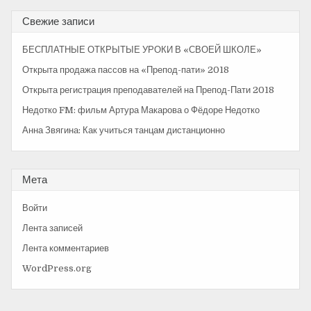
к
ц
а
Свежие записи
т
и
ь
БЕСПЛАТНЫЕ ОТКРЫТЫЕ УРОКИ В «СВОЕЙ ШКОЛЕ»
я
:
Открыта продажа пассов на «Препод-пати» 2018
п
Открыта регистрация преподавателей на Препод-Пати 2018
о
Недотко FM: фильм Артура Макарова о Фёдоре Недотко
з
Анна Звягина: Как учиться танцам дистанционно
а
п
Мета
и
с
Войти
Лента записей
я
Лента комментариев
м
WordPress.org