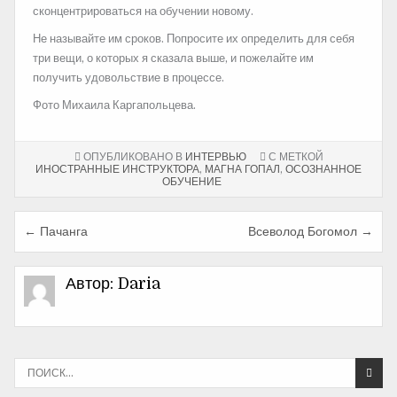
сконцентрироваться на обучении новому.
Не называйте им сроков. Попросите их определить для себя
три вещи, о которых я сказала выше, и пожелайте им
получить удовольствие в процессе.
Фото Михаила Каргапольцева.
ОПУБЛИКОВАНО В
ИНТЕРВЬЮ
С МЕТКОЙ
ИНОСТРАННЫЕ ИНСТРУКТОРА
,
МАГНА ГОПАЛ
,
ОСОЗНАННОЕ
ОБУЧЕНИЕ
← Пачанга
Всеволод Богомол →
Н
а
Автор:
Daria
в
и
г
И
а
с