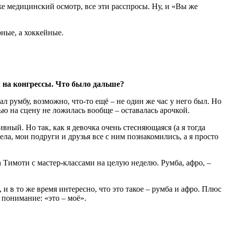
е медицинский осмотр, все эти расспросы. Ну, и «Вы же
рные, а хоккейные.
 на конгрессы. Что было дальше?
 румбу, возможно, что-то ещё – не один же час у него был. Но
тью на сцену не ложилась вообще – оставалась арочкой.
ивный. Но так, как я девочка очень стесняющаяся (а я тогда
ла, мои подруги и друзья все с ним познакомились, а я просто
а Тимоти с мастер-классами на целую неделю. Румба, афро, –
и в то же время интересно, что это такое – румба и афро. Плюс
 понимание: «это – моё».