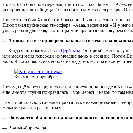
Потом был большой перерыв, где-то полгода. Затем — Алексенце
испорченная линейщица. От него я ушла месяца через два. Он ж
После этого был Хильберто Ламадрис. Было классно и прикольно
Плюс такая кубинская атмосфера: «Аааа, веселимся!» И у него 
ушла, решив для себя, что танцы мне нравятся больше, чем вс
— А когда это всё приобрело какой-то систематизированны
— Когда я познакомилась с
Щербаком
. Он привёл меня в ту шк
или месяц меня перевели из младшеньких в средние. Потом Дима
надо. Я тогда была, как корова на льду, но, если все вокруг тр
Кто узнает партнёра?
Потом, ещё через пару месяцев, мы поехали на поезде в Киев 
ещё мне эта студия понравилась – мой дебют – какой-то там н
Там я и осталась. Это были практически каждодневные трениро
желание расти и развиваться.
— Получается, были постоянные прыжки из касино в «лини
— В «нью-йорке», да.