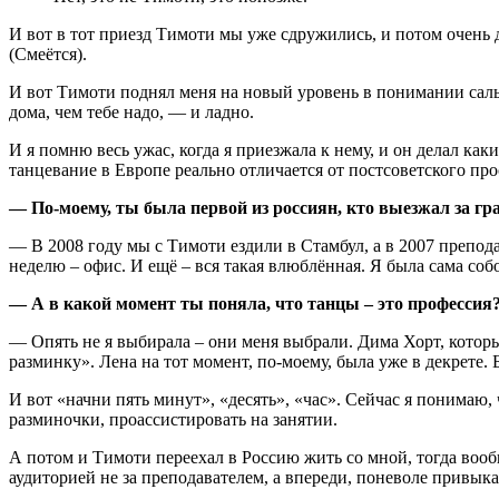
И вот в тот приезд Тимоти мы уже сдружились, и потом очень 
(Смеётся).
И вот Тимоти поднял меня на новый уровень в понимании сальс
дома, чем тебе надо, — и ладно.
И я помню весь ужас, когда я приезжала к нему, и он делал ка
танцевание в Европе реально отличается от постсоветского пр
— По-моему, ты была первой из россиян, кто выезжал за гр
— В 2008 году мы с Тимоти ездили в Стамбул, а в 2007 преподав
неделю – офис. И ещё – вся такая влюблённая. Я была сама собо
— А в какой момент ты поняла, что танцы – это профессия
— Опять не я выбирала – они меня выбрали. Дима Хорт, который
разминку». Лена на тот момент, по-моему, была уже в декрете. 
И вот «начни пять минут», «десять», «час». Сейчас я понимаю,
разминочки, проассистировать на занятии.
А потом и Тимоти переехал в Россию жить со мной, тогда вооб
аудиторией не за преподавателем, а впереди, поневоле привык