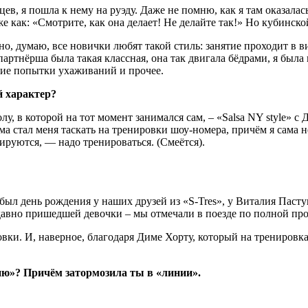
в, я пошла к нему на руэду. Даже не помню, как я там оказалась
е как: «Смотрите, как она делает! Не делайте так!» Но кубинско
, думаю, все новички любят такой стиль: занятие проходит в ви
партнёрша была такая классная, она так двигала бёдрами, я была
якие попытки ухаживаний и прочее.
й характер?
олу, в которой на тот момент занимался сам, – «Salsa NY style»
 стал меня таскать на тренировки шоу-номера, причём я сама не 
енируются, — надо тренироваться. (Смеётся).
– был день рождения у наших друзей из «S-Tres», у Виталия Пас
едавно пришедшей девочки – мы отмечали в поезде по полной пр
вки. И, наверное, благодаря Диме Хорту, который на тренировка
ю»? Причём затормозила ты в «линии».