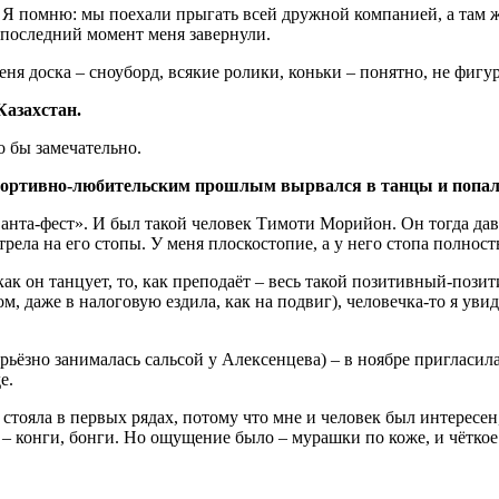
Я помню: мы поехали прыгать всей дружной компанией, а там ж
 последний момент меня завернули.
еня доска – сноуборд, всякие ролики, коньки – понятно, не фигу
Казахстан.
о бы замечательно.
спортивно-любительским прошлым вырвался в танцы и попал
нта-фест». И был такой человек Тимоти Морийон. Он тогда давал
мотрела на его стопы. У меня плоскостопие, а у него стопа полнос
как он танцует, то, как преподаёт – весь такой позитивный-позит
 даже в налоговую ездила, как на подвиг), человечка-то я увиде
рьёзно занималась сальсой у Алексенцева) – в ноябре пригласил
е.
тояла в первых рядах, потому что мне и человек был интересен, 
о – конги, бонги. Но ощущение было – мурашки по коже, и чёткое