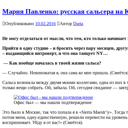
Мария Павленко: русская сальсера на 
Опубликовано
10.02.2016
Автор
Daria
Не могу отделаться от мысли, что тем, кто только начинает 
Прийти в одну студию – и бросить через пару месяцев, друг
– выдающийся интроверт, и что она танцует
NY…
— Как вообще началась в твоей жизни сальса?
— Случайно. Невиноватая я, она сама ко мне пришла. (Смеётся).
Сальса возникла между двумя моими коллегами, одна из них в т
только вещи собрать. Ой, забыла. Ой, сегодня свидание — завтра
Офис был — мы нашли подтверждение
Это было в Москве, так что попала я в «Sierra Maestr’у». Тог
потом меня, одну-единственную, решили перевести на уровень 
воспринимает. Уйду я от вас!» (Смеётся).