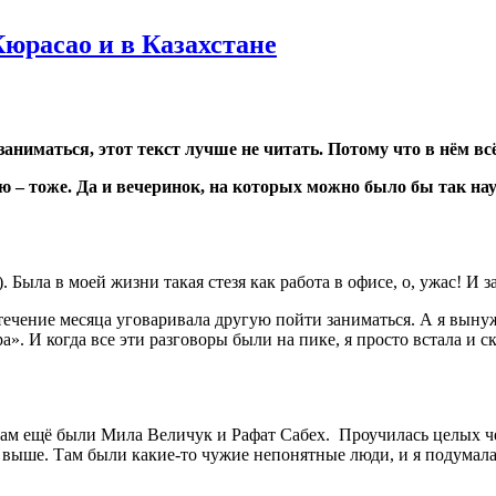
Кюрасао и в Казахстане
заниматься, этот текст лучше не читать. Потому что в нём вс
ую – тоже. Да и вечеринок, на которых можно было бы так на
 Была в моей жизни такая стезя как работа в офисе, о, ужас! И з
ечение месяца уговаривала другую пойти заниматься. А я вынужд
». И когда все эти разговоры были на пике, я просто встала и ск
да там ещё были Мила Величук и Рафат Сабех. Проучилась целых 
выше. Там были какие-то чужие непонятные люди, и я подумала: