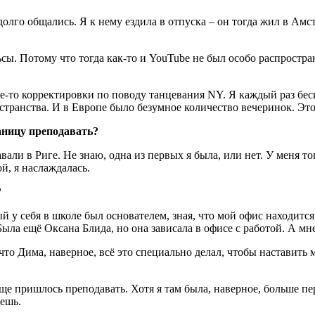
долго общались. Я к нему ездила в отпуска – он тогда жил в Ам
ы. Потому что тогда как-то и YouTube не был особо распростран
кие-то корректировки по поводу танцевания NY. Я каждый раз беси
остранства. И в Европе было безумное количество вечеринок. Эт
аницу преподавать?
али в Риге. Не знаю, одна из первых я была, или нет. У меня то
й, я наслаждалась.
?
 у себя в школе был основателем, зная, что мой офис находится
Была ещё Оксана Блида, но она зависала в офисе с работой. А мн
 что Дима, наверное, всё это специально делал, чтобы наставить 
ще пришлось преподавать. Хотя я там была, наверное, больше пе
аешь.