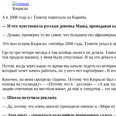
Кюрасао
А в 2008 году я с Тимоти переехала на Карибы.
— И что чувствовала русская девочка Маша, преподавая к
— Думаю, примерно то же самое, что большинство афроамерика
Это был остров Кюрасао, сентябрь 2008 года. Тимоти уехал в а
Где-то три-четыре месяца я там вообще ничего не делала. Тимот
тем продала машину, у меня были отпускные. И на эти деньги 
Потом, когда через какое-то время мы начали ходить по вечери
который хочет начать работать, но у него нет партнёрши». В ито
Конечно, на меня смотрели странно. Потому что Кюрасао был т
похожа на голландку». – «Потому что я – русская». – «А как 
людям отвечаешь на местном языке, да ещё и танцуешь – это пр
— Школа получила рекламу.
— Да, потому что очень многие приходили именно к «Мари из Ро
— Этот опыт – срываться куда-нибудь преподавать сальсу –