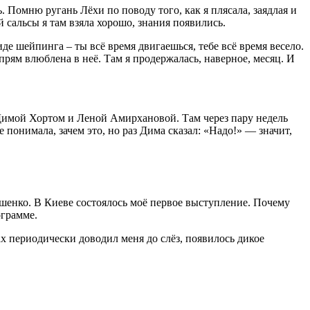
. Помню ругань Лёхи по поводу того, как я плясала, заядлая и
й сальсы я там взяла хорошо, знания появились.
де шейпинга – ты всё время двигаешься, тебе всё время весело.
 прям влюблена в неё. Там я продержалась, наверное, месяц. И
 с Димой Хортом и Леной Амирхановой. Там через пару недель
понимала, зачем это, но раз Дима сказал: «Надо!» — значит,
тушенко. В Киеве состоялось моё первое выступление. Почему
ограмме.
х периодически доводил меня до слёз, появилось дикое