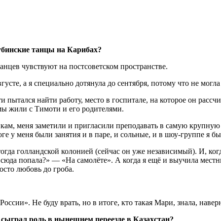
убинские танцы на Карибах?
нцев чувствуют на постсоветском пространстве.
вгусте, а я специально дотянула до сентября, потому что не мог
и пытался найти работу, место в госпитале, на которое он рассчи
мы жили с Тимоти и его родителями.
нкам, меня заметили и пригласили преподавать в самую крупную 
ге у меня были занятия и в паре, и сольные, и в шоу-группе я бы
огда голландской колонией (сейчас он уже независимый). И, ког
ты сюда попала?» — «На самолёте». А когда я ещё и выучила мест
осто любовь до гроба.
ссии». Не буду врать, но в итоге, кто такая Мари, знала, навер
 сыграл роль в нынешнем переезде в Казахстан?