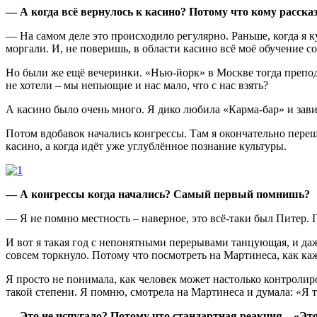
— А когда всё вернулось к касино? Потому что кому расска
— На самом деле это происходило регулярно. Раньше, когда я 
моргали. И, не поверишь, в области касино всё моё обучение сос
Но были же ещё вечеринки. «Нью-йорк» в Москве тогда препода
не хотели – мы непьющие и нас мало, что с нас взять?
А касино было очень много. Я дико любила «Карма-бар» и завис
Потом вдобавок начались конгрессы. Там я окончательно перешла
касино, а когда идёт уже углублённое познание культуры.
— А конгрессы когда начались? Самый первый помнишь?
— Я не помню местность – наверное, это всё-таки был Питер. По
И вот я такая год с непонятными перерывами танцующая, и даже 
совсем торкнуло. Потому что посмотреть на Мартинеса, как ка
Я просто не понимала, как человек может настолько контролиров
такой степени. Я помню, смотрела на Мартинеса и думала: «Я т
— Это не испугало? Потому что стандартная реакция – «Это 