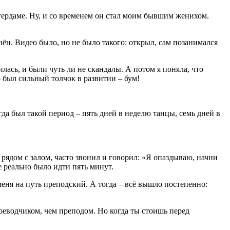
стердаме. Ну, и со временем он стал моим бывшим женихом.
ён. Видео было, но не было такого: открыл, сам позанимался
лась, и были чуть ли не скандалы. А потом я поняла, что
о был сильный толчок в развитии – бум!
гда был такой период – пять дней в неделю танцы, семь дней в
 рядом с залом, часто звонил и говорил: «Я опаздываю, начни
е реально было идти пять минут.
меня на путь преподский. А тогда – всё вышло постепенно:
реводчиком, чем преподом. Но когда ты стоишь перед