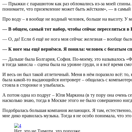
— Прыжки с парашютом как раз обломались из-за моей спины. 
понимаете, что приземление может быть жёстким», — в самый
Про воду – я вообще не водный человек, больше на высоту. У м
— В общем, самый тот набор, чтобы сейчас переселиться в 
— О, да! Если б ещё не нога моя сейчас железная – вообще был
— К ноге мы ещё вернёмся. Я поняла: человек с богатым 
— Дальше была Болгария, София. По-моему, это называлось «Фа
я тогда зависла – сцена была на уровне груди, и я всё время с
И весь он был такой атлетичный. Меня в нём поразило всё: то, 
была какой-то выдающийся интроверт – общалась с компьютером,
стояла в сторонке и улыбалась.
А потом одна из подруг – Юля Маркина (в ту пору она очень се
насколько знаю, тогда в Москве этого не было совершенно нигд
Подобралась большая компания желающих. Я там, естественно, с
мне дико нравилась музыка. Тогда я не особо понимала, что эт
Нет, это не Тимоти, это попозже.