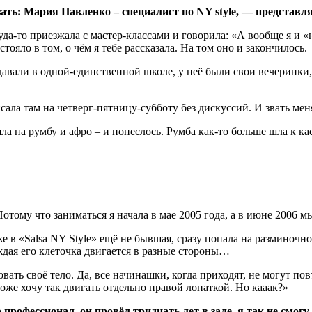
зать: Мария Павленко – специалист по
NY
style, — представля
куда-то приезжала с мастер-классами и говорила: «А вообще я и
тояло в том, о чём я тебе рассказала. На том оно и закончилось.
вали в одной-единственной школе, у неё были свои вечеринки, н
ала там на четверг-пятницу-субботу без дискуссий. И звать меня
 на румбу и афро – и понеслось. Румба как-то больше шла к каси
тому что заниматься я начала в мае 2005 года, а в июне 2006 мы 
в «Salsa NY Style» ещё не бывшая, сразу попала на разминочное 
ждая его клеточка двигается в разные стороны…
ать своё тело. Да, все начинашки, когда приходят, не могут пов
оже хочу так двигать отдельно правой лопаткой. Но кааак?»
профессионал, он провёл тридцать лет в зале, я так не смогу