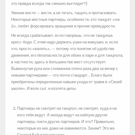
это правда всегда так смешно выглядит?)
Умение вести — вести, а не тягать, тащить и протаскивать.
Некоторые местные партнеры, особенно те, кто танцует «on
2», любят форсировать вращения и прочие премудрости.
Не всегда срабатывает, если говоришь, что не танцуешь
кросс-боди. С этим надо держать ушки на макушке, и, если
что, просто «валить», — потому что понятие об удобстве
движения, его безопасности для обоих в паре и для танцпола,
в частности, здесь в большинстве мест отсутствует.
Вывихнутая рука или сломанное плечо раза два за вечер с
новыми партнерами — это почти стандарт… Благо были
приобретены определенные навыки ухода от травм в «Своей
школе». И волк сыт, и козлята целы.
Партнеры не смотрят на танцпол, не смотрят, куда и на
кого тебя ведут. А иногда ведут на каблуки других
партнерш, локти других партнеров. И что? Правильно,
некоторые из них даже не извиняются. Зачем? Это же
Спарта! Бой партнершами.