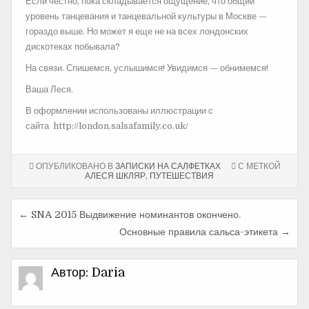
Если честно, пока складывается ощущение, что общий
уровень танцевания и танцевальной культуры в Москве —
гораздо выше. Но может я еще не на всех лондонских
дискотеках побывала?
На связи. Спишемся, услышимся! Увидимся — обнимемся!
Ваша Леся.
В оформлении использованы иллюстрации с
сайта http://london.salsafamily.co.uk/
ОПУБЛИКОВАНО В
ЗАПИСКИ НА САЛФЕТКАХ
С МЕТКОЙ
АЛЕСЯ ШКЛЯР
,
ПУТЕШЕСТВИЯ
← SNA 2015 Выдвижение номинантов окончено.
Н
Основные правила сальса-этикета →
а
в
Автор:
Daria
и