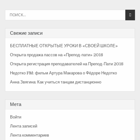
г
а
И
с
ц
к
и
а
Свежие записи
т
я
ь
БЕСПЛАТНЫЕ ОТКРЫТЫЕ УРОКИ В «СВОЕЙ ШКОЛЕ»
:
п
Открыта продажа пассов на «Препод-пати» 2018
о
Открыта регистрация преподавателей на Препод-Пати 2018
з
Недотко FM: фильм Артура Макарова о Фёдоре Недотко
а
Анна Звягина: Как учиться танцам дистанционно
п
и
Мета
с
Войти
я
Лента записей
м
Лента комментариев