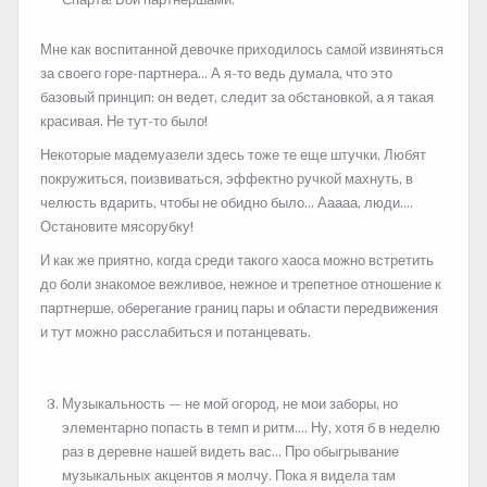
Мне как воспитанной девочке приходилось самой извиняться
за своего горе-партнера… А я-то ведь думала, что это
базовый принцип: он ведет, следит за обстановкой, а я такая
красивая. Не тут-то было!
Некоторые мадемуазели здесь тоже те еще штучки. Любят
покружиться, поизвиваться, эффектно ручкой махнуть, в
челюсть вдарить, чтобы не обидно было… Ааааа, люди….
Остановите мясорубку!
И как же приятно, когда среди такого хаоса можно встретить
до боли знакомое вежливое, нежное и трепетное отношение к
партнерше, оберегание границ пары и области передвижения
и тут можно расслабиться и потанцевать.
Музыкальность — не мой огород, не мои заборы, но
элементарно попасть в темп и ритм…. Ну, хотя б в неделю
раз в деревне нашей видеть вас… Про обыгрывание
музыкальных акцентов я молчу. Пока я видела там