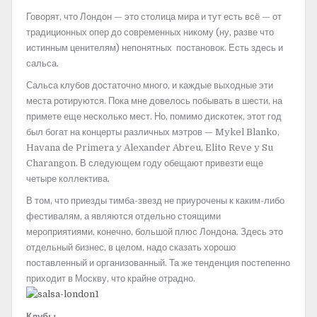
Говорят, что Лондон — это столица мира и тут есть всё — от
традиционных опер до современных никому (ну, разве что
истинным ценителям) непонятных постановок. Есть здесь и
сальса.
Сальса клубов достаточно много, и каждые выходные эти
места ротируются. Пока мне довелось побывать в шести, на
примете еще несколько мест. Но, помимо дискотек, этот год
был богат на концерты различных мэтров — Mykel Blanko,
Havana de Primera y Alexander Abreu, Elito Reve y Su
Charangon. В следующем году обещают привезти еще
четыре коллектива.
В том, что приезды тимба-звезд не приурочены к каким-либо
фестивалям, а являются отдельно стоящими
мероприятиями, конечно, большой плюс Лондона. Здесь это
отдельный бизнес, в целом, надо сказать хорошо
поставленный и организованный. Та же тенденция постепенно
приходит в Москву, что крайне отрадно.
Клубы