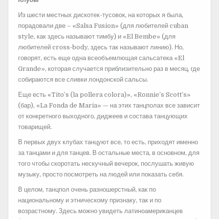
Из шести местных дискотек-тусовок, на которых я была,
порадовали две – «Salsa Fusion» (для любителей cuban
style, как здесь называют тимбу) и «El Bembe» (для
любителей cross-body, здесь так называют линию). Но,
говорят, есть еще одна всеобъемлющая сальсатека «El
Grande», которая случается приблизительно раз в месяц, где
собираются все сливки лондонской сальсы.
Еще есть «Tito’s (la pollera colora)», «Ronnie’s Scott’s»
(бар), «La Fonda de Maria» — на этих танцполах все зависит
от конкретного выходного, диджеев и состава танцующих
товарищей.
В первых двух клубах танцуют все, то есть, приходят именно
за танцами и для танцев. В остальные места, в основном, для
того чтобы скоротать нескучный вечерок, послушать живую
музыку, просто посмотреть на людей или показать себя.
В целом, танцпол очень разношерстный, как по
национальному и этническому признаку, так и по
возрастному. Здесь можно увидеть латиноамериканцев