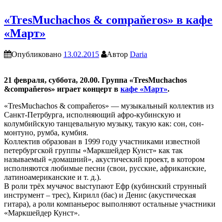
«TresMuchachos & compaňeros» в кафе
«Март»
Опубликовано
13.02.2015
Автор
Daria
21 февраля, суббота, 20.00. Группа «TresMuchachos
&compaňeros» играет концерт в
кафе «Март»
.
«TresMuchachos & compaňeros» — музыкальный коллектив из
Санкт-Петрбурга, исполняющий афро-кубинскую и
колумбийскую танцевальную музыку, такую как: сон, сон-
монтуно, румба, кумбия.
Коллектив образован в 1999 году участниками известной
петербургской группы «Маркшейдер Кунст» как так
называемый «домашний», акустический проект, в котором
исполняются любимые песни (свои, русские, африканские,
латиноамериканские и т. д.).
В роли трёх мучачос выступают Ефр (кубинский струнный
инструмент – трес), Кирилл (бас) и Денис (акустическая
гитара), а роли компаньерос выполняют остальные участники
«Маркшейдер Кунст».