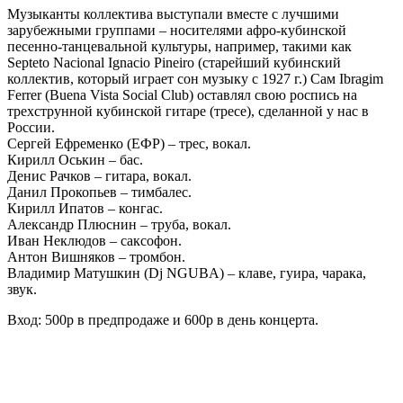
Музыканты коллектива выступали вместе с лучшими
зарубежными группами – носителями афро-кубинской
песенно-танцевальной культуры, например, такими как
Septeto Nacional Ignacio Pineiro (старейший кубинский
коллектив, который играет сон музыку с 1927 г.) Сам Ibragim
Ferrer (Buena Vista Social Club) оставлял свою роспись на
трехструнной кубинской гитаре (тресе), сделанной у нас в
России.
Сергей Ефременко (ЕФР) – трес, вокал.
Кирилл Оськин – бас.
Денис Рачков – гитара, вокал.
Данил Прокопьев – тимбалес.
Кирилл Ипатов – конгас.
Александр Плюснин – труба, вокал.
Иван Неклюдов – саксофон.
Антон Вишняков – тромбон.
Владимир Матушкин (Dj NGUBA) – клаве, гуира, чарака,
звук.
Вход: 500р в предпродаже и 600р в день концерта.