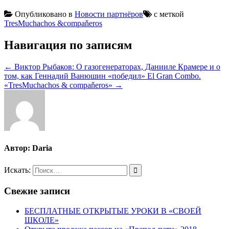
Опубликовано в
Новости партнёров
с меткой
TresMuchachos &compaňeros
Навигация по записям
← Виктор Рыбаков: О газогенераторах, Данииле Крамере и о
том, как Геннадий Ванюшин «победил» El Gran Combo.
«TresMuchachos & compaňeros» →
Автор:
Daria
Искать:
Свежие записи
БЕСПЛАТНЫЕ ОТКРЫТЫЕ УРОКИ В «СВОЕЙ
ШКОЛЕ»