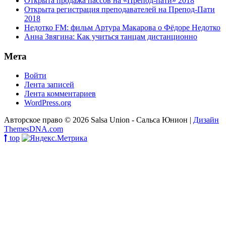
Открыта продажа пассов на «Препод-пати» 2018
Открыта регистрация преподавателей на Препод-Пати
2018
Недотко FM: фильм Артура Макарова о Фёдоре Недотко
Анна Звягина: Как учиться танцам дистанционно
Мета
Войти
Лента записей
Лента комментариев
WordPress.org
Авторское право © 2026 Salsa Union - Сальса Юнион |
Дизайн
ThemesDNA.com
top