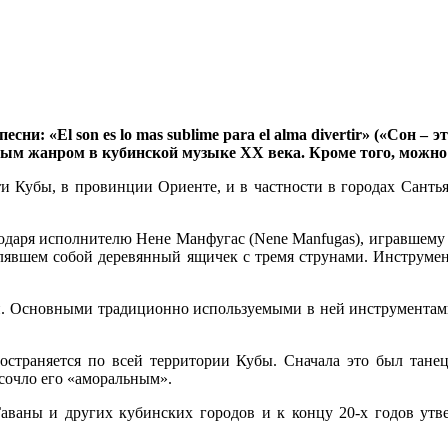
ни: «El son es lo mas sublime para el alma divertir» («Сон 
ым жанром в кубинской музыке XX века. Кроме того, можно с
ти Кубы, в провинции Ориенте, и в частности в городах Сантья
одаря исполнителю Нене Манфугас (Nene Manfugas), игравшему в
лявшем собой деревянный ящичек с тремя струнами. Инструмент 
 Основными традиционно используемыми в ней инструментами, яв
ространяется по всей территории Кубы. Сначала это был танец
 сочло его «аморальным».
аваны и других кубинских городов и к концу 20-х годов утв