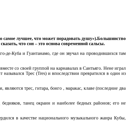
– это самое лучшее, что может порадовать душу»).Большинство
казать, что сон – это основа современной сальсы.
го-де-Куба и Гуантанамо, где он звучал на проводившихся там
месте со своей группой на карнавалах в Сантьяго. Нене играл
назывался Трес (Tres) и впоследствии превратился в один из
ляются трес, гитара, бонго , маракас, клаве (последние два
 бедняков, танец окраин и наиболее бедных районов; его не
ердился в качестве национального музыкального жанра Кубы,