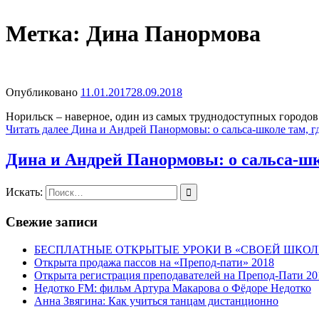
Метка:
Дина Панормова
Опубликовано
11.01.2017
28.09.2018
Норильск – наверное, один из самых труднодоступных городов
Читать далее
Дина и Андрей Панормовы: о сальса-школе там, г
Дина и Андрей Панормовы: о сальса-шк
Искать:
Свежие записи
БЕСПЛАТНЫЕ ОТКРЫТЫЕ УРОКИ В «СВОЕЙ ШКОЛ
Открыта продажа пассов на «Препод-пати» 2018
Открыта регистрация преподавателей на Препод-Пати 20
Недотко FM: фильм Артура Макарова о Фёдоре Недотко
Анна Звягина: Как учиться танцам дистанционно