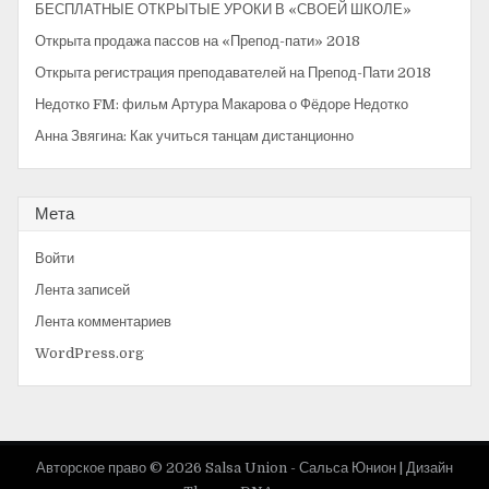
БЕСПЛАТНЫЕ ОТКРЫТЫЕ УРОКИ В «СВОЕЙ ШКОЛЕ»
:
п
Открыта продажа пассов на «Препод-пати» 2018
о
Открыта регистрация преподавателей на Препод-Пати 2018
з
Недотко FM: фильм Артура Макарова о Фёдоре Недотко
а
Анна Звягина: Как учиться танцам дистанционно
п
и
Мета
с
Войти
я
Лента записей
м
Лента комментариев
WordPress.org
Авторское право © 2026 Salsa Union - Сальса Юнион |
Дизайн