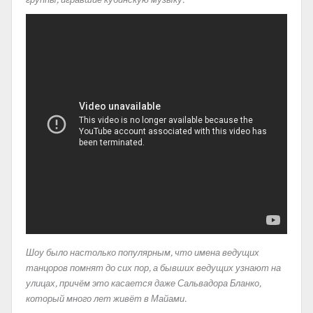
Шоу было настолько популярным, что имена ведущих
танцоров помнят до сих пор, а бывших ведущих узнают на
улицах, причём это касается даже Сальвадора Бланко,
который много лет живёт в Майами.