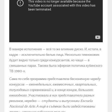
В манере исполнения — всё то же влияние диско. И, кстати, в
кадре – исключительно белые лица. Несколько темнокожих
будет видно только среди конкурсантов, но чаще — в
смешанных парах. Такова была эфирная политика кубинского
ТВ 1980-х.
Сама по себе программа представляла бесконечную череду
конкурсов — еженедельных, ежемесячных, квартальных,
полугодовых соревнований и, в конце концов, большого
ежегодного. Участвовали в них представители разных
регионов, нередко — студенты и выпускники Escuela
Nacional de Arte. А ещё в съёмках были задействованы
группы, игравшие кубинскую музыку.