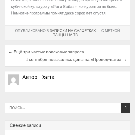
кубинской культуре у «Para Bailar» конкурентов не было.
Немногие программы помнят даже сорок лет спустя.
ОПУБЛИКОВАНО В
ЗАПИСКИ НА САЛФЕТКАХ
С МЕТКОЙ
ТАНЦЫ НА ТВ
← Ещё три частых поисковых запроса
Н
1 сентября повысились цены на «Препод-пати» →
а
в
Автор:
Daria
и
г
а
И
с
ц
к
и
а
Свежие записи
т
я
ь