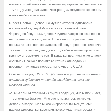
мы начали работать вместе, наше сотрудничество началось в
1978 году и продолжалось четыре года, каждое воскресенье,
пока я не был арестован».
(Арест Бланко — довольно мутная история, одно время
популярный ведущий был вхож в окружение Алины
Фернандес Ревуэльта, дочери Фиделя Кастро, оппозиционно
настроенной к режиму отца. К тому же, молодой человек
весьма активно пользовался своей популярностью , хлопоча
за самых разных людей. Да и в служебные командировки за
границу он выезжал не раз. В конце концов, кубинские власти
обвинили Бланко в попытке бежать в Сальвадор. Он
просидел три года в тюрьме, ныне живёт в США).
Помимо танцев, «Para Bailar» была по сути первым стенд-
ап шоу на кубинском телевидении. И делала его очень
молодая команда.
«Я был самым старшим из группы ведущих, мне было 25 лет,
— вспоминал Бланко. -Мне очень нравилось то, что мы
делали: в кадре было много импровизации, между нами
царила здоровая конкуренция, но все участники передачи