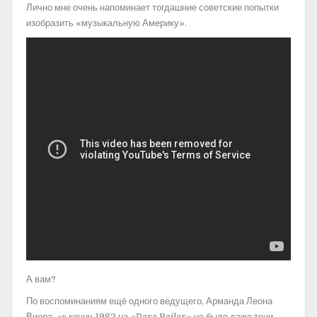
Лично мне очень напоминает тогдашние советские попытки
изобразить «музыкальную Америку».
А вам?
По воспоминаниям ещё одного ведущего, Арманда Леона
Виера, «к концу 1982 на «Para Bailar» не было даже тени