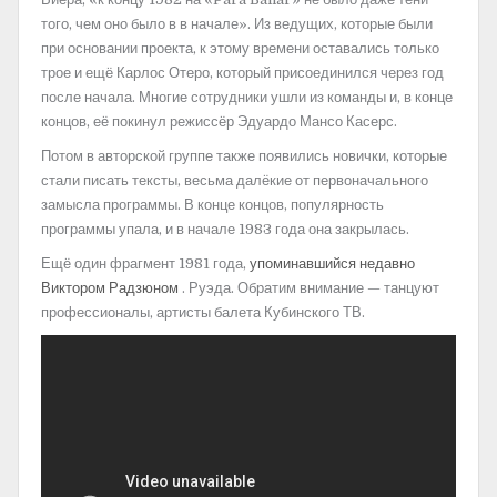
того, чем оно было в в начале». Из ведущих, которые были
при основании проекта, к этому времени оставались только
трое и ещё Карлос Отеро, который присоединился через год
после начала. Многие сотрудники ушли из команды и, в конце
концов, её покинул режиссёр Эдуардо Мансо Касерс.
Потом в авторской группе также появились новички, которые
стали писать тексты, весьма далёкие от первоначального
замысла программы. В конце концов, популярность
программы упала, и в начале 1983 года она закрылась.
Ещё один фрагмент 1981 года,
упоминавшийся недавно
Виктором Радзюном
. Руэда. Обратим внимание — танцуют
профессионалы, артисты балета Кубинского ТВ.