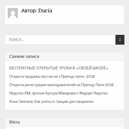
а
в
Автор:
Daria
и
г
а
И
с
ц
к
и
а
Свежие записи
т
я
ь
БЕСПЛАТНЫЕ ОТКРЫТЫЕ УРОКИ В «СВОЕЙ ШКОЛЕ»
:
п
Открыта продажа пассов на «Препод-пати» 2018
о
Открыта регистрация преподавателей на Препод-Пати 2018
з
Недотко FM: фильм Артура Макарова о Фёдоре Недотко
а
Анна Звягина: Как учиться танцам дистанционно
п
и
Мета